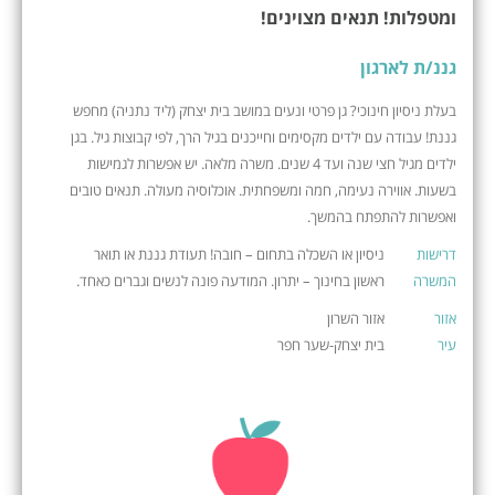
ומטפלות! תנאים מצוינים!
גננ/ת לארגון
בעלת ניסיון חינוכי? גן פרטי ונעים במושב בית יצחק (ליד נתניה) מחפש
גננת! עבודה עם ילדים מקסימים וחייכנים בגיל הרך, לפי קבוצות גיל. בגן
ילדים מגיל חצי שנה ועד 4 שנים. משרה מלאה. יש אפשרות לגמישות
בשעות. אווירה נעימה, חמה ומשפחתית. אוכלוסיה מעולה. תנאים טובים
ואפשרות להתפתח בהמשך.
דרישות
ניסיון או השכלה בתחום – חובה! תעודת גננת או תואר
המשרה
ראשון בחינוך – יתרון. המודעה פונה לנשים וגברים כאחד.
אזור
אזור השרון
עיר
בית יצחק-שער חפר