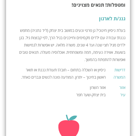
ומטפלות! תנאים מצוינים!
גננ/ת לארגון
בעלת ניסיון חינוכי? גן פרטי ונעים במושב בית יצחק (ליד נתניה) מחפש
גננת! עבודה עם ילדים מקסימים וחייכנים בגיל הרך, לפי קבוצות גיל. בגן
ילדים מגיל חצי שנה ועד 4 שנים. משרה מלאה. יש אפשרות לגמישות
בשעות. אווירה נעימה, חמה ומשפחתית. אוכלוסיה מעולה. תנאים טובים
ואפשרות להתפתח בהמשך.
דרישות
ניסיון או השכלה בתחום – חובה! תעודת גננת או תואר
המשרה
ראשון בחינוך – יתרון. המודעה פונה לנשים וגברים כאחד.
אזור
אזור השרון
עיר
בית יצחק-שער חפר