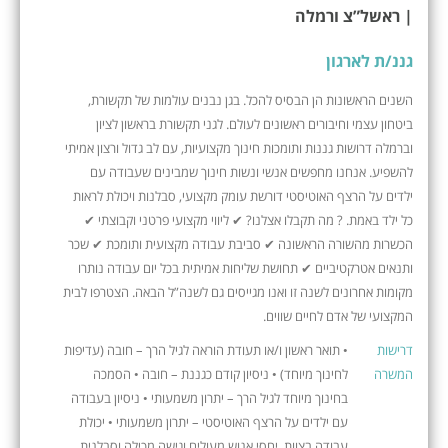
| ראשל”צ ורמלה
גננ/ת לארגון
השנים הראשונות הן הבסיס להכל. בגן נבנים עולמות של תקשורת,
ביטחון עצמי וחיבורים ראשונים לעולם. לגני תקשורת בראשון לציון
וברמלה דרושות גננות ותומכות חינוך מקצועיות, עם לב גדול ורצון אמיתי
להשפיע. אנחנו מחפשים אנשי ונשות חינוך שמבינים שעבודה עם
ילדים על הרצף האוטיסטי דורשת עומק מקצועי, סבלנות ויכולת לראות
כל ילד באמת. ? מה תקבלו אצלנו? ✔ ליווי מקצועי פרטני וקבוצתי ✔
הכשרות מהשורה הראשונה ✔ סביבת עבודה מקצועית ותומכת ✔ שכר
ותנאים אטרקטיביים ✔ תחושת שליחות אמיתית בכל יום עבודה נותרו
מקומות אחרונים לשנה זו ואנו מגייסים גם לשנה”ל הבאה. הצטרפו לבית
המקצועי של אדם לחיים שווים.
דרישות
• תואר ראשון ו/או תעודת הוראה לגיל הרך – חובה (עדיפות
המשרה
לחינוך מיוחד) • ניסיון קודם כגננת – חובה • הסמכה
בחינוך מיוחד לגיל הרך – יתרון משמעותי • ניסיון בעבודה
עם ילדים על הרצף האוטיסטי – יתרון משמעותי • יכולת
עבודה בצוות, יחסי אנוש מעולים וגישה מכילה וסבלנית