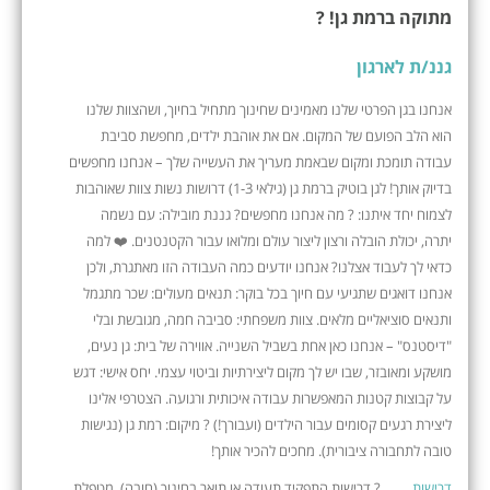
מתוקה ברמת גן! ?
גננ/ת לארגון
אנחנו בגן הפרטי שלנו מאמינים שחינוך מתחיל בחיוך, ושהצוות שלנו
הוא הלב הפועם של המקום. אם את אוהבת ילדים, מחפשת סביבת
עבודה תומכת ומקום שבאמת מעריך את העשייה שלך – אנחנו מחפשים
בדיוק אותך! לגן בוטיק ברמת גן (גילאי 1-3) דרושות נשות צוות שאוהבות
לצמוח יחד איתנו: ? מה אנחנו מחפשים? גננת מובילה: עם נשמה
יתרה, יכולת הובלה ורצון ליצור עולם ומלואו עבור הקטנטנים. ❤️ למה
כדאי לך לעבוד אצלנו? אנחנו יודעים כמה העבודה הזו מאתגרת, ולכן
אנחנו דואגים שתגיעי עם חיוך בכל בוקר: תנאים מעולים: שכר מתגמל
ותנאים סוציאליים מלאים. צוות משפחתי: סביבה חמה, מגובשת ובלי
"דיסטנס" – אנחנו כאן אחת בשביל השנייה. אווירה של בית: גן נעים,
מושקע ומאובזר, שבו יש לך מקום ליצירתיות וביטוי עצמי. יחס אישי: דגש
על קבוצות קטנות המאפשרות עבודה איכותית ורגועה. הצטרפי אלינו
ליצירת רגעים קסומים עבור הילדים (ועבורך!) ? מיקום: רמת גן (נגישות
טובה לתחבורה ציבורית). מחכים להכיר אותך!
דרישות
? דרישות התפקיד תעודה או תואר בחינוך (חובה). מטפלת