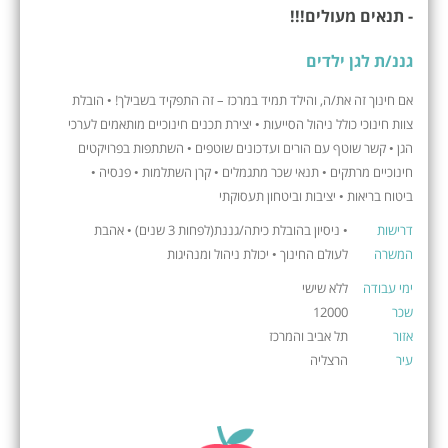
- תנאים מעולים!!!
גננ/ת לגן ילדים
אם חינוך זה את/ה, והילד תמיד במרכז – זה התפקיד בשבילך! • הובלת
צוות חינוכי כולל ניהול הסייעות • יצירת תכנים חינוכיים מותאמים לערכי
הגן • קשר שוטף עם הורים ועדכונים שוטפים • השתתפות בפרויקטים
חינוכיים מרתקים • תנאי שכר מתגמלים • קרן השתלמות • פנסיה •
ביטוח בריאות • יציבות וביטחון תעסוקתי
דרישות
• ניסיון בהובלת כיתה/גננת(לפחות 3 שנים) • אהבת
המשרה
לעולם החינוך • יכולת ניהול ומנהיגות
ימי עבודה
ללא שישי
שכר
12000
אזור
תל אביב והמרכז
עיר
הרצליה