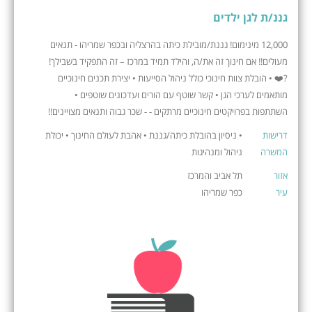
גננ/ת לגן ילדים
12,000 מינימום! גננת/מובילת כיתה בהרצליה ובכפר שמריהו - תנאים
מעולים!! אם חינוך זה את/ה, והילד תמיד במרכז – זה התפקיד בשבילך!
?❤️ • הובלת צוות חינוכי כולל ניהול הסייעות • יצירת תכנים חינוכיים
מותאמים לערכי הגן • קשר שוטף עם הורים ועדכונים שוטפים •
השתתפות בפרויקטים חינוכיים מרתקים - - שכר גבוה ותנאים מצויינים!!
דרישות
• ניסיון בהובלת כיתה/גננת • אהבת לעולם החינוך • יכולת
המשרה
ניהול ומנהיגות
אזור
תל אביב והמרכז
עיר
כפר שמריהו