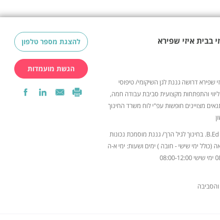
י בבית איזי שפירא
להצגת מספר טלפון
הגשת מועמדות
י שפירא דרושה גננת לגן השיקומי/ טיפוסי
 לגילאי 0-3 הכשרות ליווי והתפתחות מקצועית סביבת עבודה חמה,
אים מצויינים חופשות עפ"י לוח משרד החינוך
ן
תואר ראשון B.Ed. בחינוך לגיל הרך/ גננת מוסמכת נכונות
(כולל ימי שישי - חובה ) ימים ושעות: ימי א-ה
08:0
והסביבה