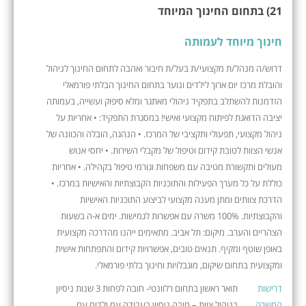
21) בתחום החינוך המיוחד
חינוך מיוחד לעמותה
דרוש/ה מנהל/ת מקצועי/ת בעל/ת חיבור ואהבה לתחום החינוך לניהול
והובלת מרכז יום ארוך לילדים ונוער בתחום החינוך הבלתי פורמאלי
הזדמנות להשתלב בתפקיד ניהולי מאתגר ומלא סיפוק ועשייה, בעמותה
יציבה הדואגת לפיתוח מקצועי ואישי! במסגרת התפקיד: • אחריות על
ניהול מקצועי, תפעולי ותקציבי של המרכז. • הנהגה, הובלה והכוונה של
אנשי הצוות לטובת קידום וטיפול של מקבלי השירות. • יחסי אנוש
מעולים ותקשורת מטיבה עם משפחות וגורמי טיפול בקהילה. • אחריות
כוללת על כל מערך הפעילות והתוכניות הקבוצתיות והאישיות במרכז. •
הדרכת צוותים ומתן מענה מקצועי לביצוע התוכניות האישיות
והקבוצתיות. 100% משרה עם אפשרות לגמישות. ימים א-ה בשעות
הצהריים והערב. מיקום: תל אביב. מתאימים ייהנו מהדרכה מקצועית
באופן שוטף ומקיף. תנאים טובים, אפשרויות קידום והתפתחות אישית
ומקצועית בתחום שיקום, מוגבלויות וחינוך בלתי פורמאלי.
דרישות
תואר ראשון בתחום רלוונטי- חובה לפחות 3 שנות ניסיון
המשרה
בניהול צוות – חובה ניסיון בעבודה עם ילדים עם