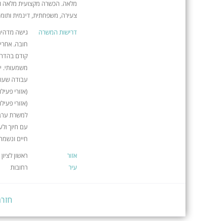
מלאה. הכשרה מקצועית מלאה ולי
צעירה, משפחתית, דינמית ותומכ
דרישות המשרה
גישה מדהימ
חובה. אחריו
קודם בהדרכה
משמעותי. יד
(אזורי פעיל
למשרת ערב 
עם חיוך ול
חיים ונשמח
אזור
ראשון לציון
עיר
רחובות
חזרה