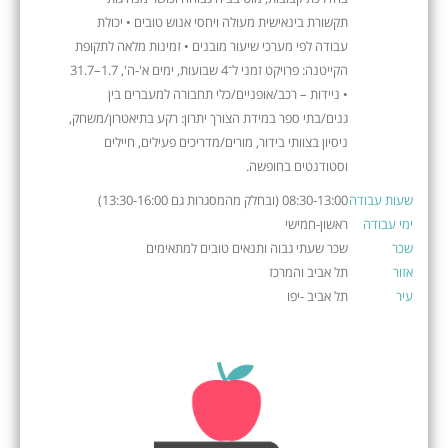
תקשורת בינאישית מעולה ויחסי אנוש טובים • יכולת
עבודה לפי מערכי שיעור מובנים • זמינות מלאה לתקופת
הקייטנה: פרויקט זמני ל־4 שבועות, ימים א'-ה', 1.7–31.7
• ניידות – רכב/אופניים/כלי תחבורה למעברים בין
גנים/בתי ספר במידת הצורך יתרון: רקע בתיאטרון/משחק,
ניסיון בצוותי בידור, מורים/מדריכים פעילים, חיילים
וסטודנטים בחופשה.
שעות עבודה
08:30-13:00 (ובחלק מהמסגרות גם 13:30-16:00)
ימי עבודה
ראשון-חמישי
שכר
שכר שעתי גבוה ותנאים טובים למתאימים
אזור
תל אביב והמרכז
עיר
תל אביב -יפו