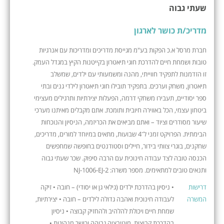
שעתי גבוה
מדריכ/ת כושר לארגון
חברת מרסל א.כ הפקות בע"מ מגייסת מדריכים ומדריכות עם אנרגיות
טובות ושמחת חיים להדרכת חוגי תיאטרון בקייטנות הקיץ במגדל העמק.
זו הזדמנות לתפקיד חווייתי, מהנה ומשמעותי עם ילדים, שמשלב
תיאטרון, משחק וערכים. בתפקיד תובילו חוגי תיאטרון לילדי גנים ובתי
ספר יסודיים, תעבירו משחקי דרמה, הפעלות יצירתיות ותרגילים מעצימי
ביטחון עצמי, הכל באווירה חיובית ותומכת. אתם מקבלים מאיתנו מערכי
שיעור מסודרים וציוד – ואתם מביאים את הכריזמה, הניסיון והנוכחות
הבימתית. הפרויקט זמני ל־4 שבועות, מתאים במיוחד למורים, מדריכים,
שחקנים, בוגרי צוותי בידור, חיילים וסטודנטים בחופשה שמחפשים
הכנסה טובה לצד עבודה חינוכית עם הרבה סיפוק. שכר שעתי גבוה
ותנאים טובים למתאימים. מספר משרה: NJ-1006-EJ-2
דרישות
• ניסיון בהדרכת ילדים (גילאי גן או יסודי) – חובה • זיקה
המשרה
לעבודה חינוכית ואהבה גדולה לילדים – חובה • יצירתיות,
שמחת חיים ויכולת להלהיב ולהחזיק קבוצה • ניסיון
בהדרכת קבוצות, מוטיבציה גבוהה וכושר מנהיגות •