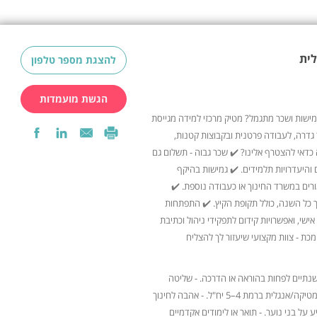
לית
להצגת מספר טלפון
הגשת מועמדות
שות ושכר מתגמל? מטיק מרכזי למידה מגייסת
 גדרה, לעבודה פרטנית ובקבוצות קטנות,
כדאי להצטרף אלינו? ✔️ שכר גבוה - תשלום גם
 והיעדרויות תלמידים. ✔️ גמישות בהיקף
ים במשרד החינוך או כעבודה נוספת. ✔️
ך כל השנה, כולל תקופת הקיץ. ✔️ התפתחות
אישי, ואפשרויות קידום לתפקידי ניהול וכתיבת
מכת - צוות מקצועי שיעזור לך להצליח
 שנתיים לפחות בהוראה או הדרכה. - שליטה
מלאה במתמטיקה/אנגלית ברמת 4–5 יח"ל. - אהבה לחינוך
ע על בני נוער. - תואר או לימודים אקדמיים