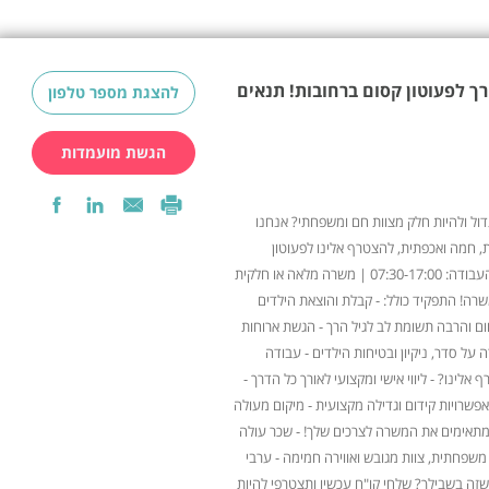
ך לפעוטון קסום ברחובות! תנאים
להצגת מספר טלפון
הגשת מועמדות
דול ולהיות חלק מצוות חם ומשפחתי? אנחנו
 חמה ואכפתית, להצטרף אלינו לפעוטון
מקסים במרכז רחובות! ? שעות העבודה: 07:30-17:00 | משרה מלאה או חלקית
רה! התפקיד כולל: - קבלת והוצאת הילדים
ום והרבה תשומת לב לגיל הרך - הגשת ארוחות
רה על סדר, ניקיון ובטיחות הילדים - עבודה
אלינו? - ליווי אישי ומקצועי לאורך כל הדרך -
פשרויות קידום וגדילה מקצועית - מיקום מעולה
מתאימים את המשרה לצרכים שלך! - שכר עולה
משפחתית, צוות מגובש ואווירה חמימה - ערבי
 שזה בשבילך? שלחי קו"ח עכשיו ותצטרפי להיות