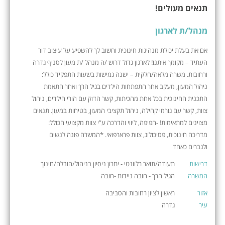
תנאים מעולים!
מנהל/ת לארגון
אם את בעלת יכולת מנהיגות חינוכית וחשוב לך להשפיע על עיצוב דור
העתיד – מקומך איתנו! לארגון גדול דרוש /ה מנהל /ת מעון לסניף גדרה
ורחובות. משרה מלאה/חלקית – ישנה גמישות בשעות התפקיד כולל:
ניהול המעון, מעקב אחר התפתחות הילדים בגיל הרך ואחר התאמת
התכנית החינוכית בכל אחת מהכיתות, קשר הדוק עם הורי הילדים, ניהול
צוות, קשר עם גורמי קהילה, ניהול תקציבי המעון, בטיחות במעון. תנאים
מצוינים למתאימות! -חפיפה, ליווי והדרכה ע”י צוות מקצועי הכולל:
מדריכה חינוכית, פסיכולוג, צוות פרארפואי. *המשרה פונה לנשים
ולגברים כאחד
דרישות
תעודה/תואר רלוונטי - יתרון ניסיון בניהול/הובלה/חינוך
המשרה
הגיל הרך - חובה ניידות -חובה
אזור
ראשון לציון רחובות והסביבה
עיר
גדרה