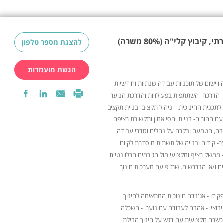
יבוץ קלי"ה (80% משרה)
להצגת מספר טלפון
הגשת מועמדות
ייה ויישום של תוכניות עבודה שנתיות וחודשיות
 - הדרכה- השתתפות בפעילויות והדרכת הנוער
תכנית החינוכית. - ניהול תקציב- בניית תקציב
עם ההורים- בניית יחסי אמון ותקשורת רציפה
יבה, הטמעה ובקרה על נהלים וסדרי עבודה
ר- קידום ובנייה של תשתית מוסדרת לקיום
- ממשק רציף ומקצועי מול הגורמים הרלוונטיים
 ו/או הנדרשים. שת"פ עם מערכות חינוך
יד: - אג'נדה חינוכית המתאימה לחינוך
בוצי. - אהבה לעבודה עם נוער. - השכלה
כשרה מקצועית עם דגש על חינוך הבילתי