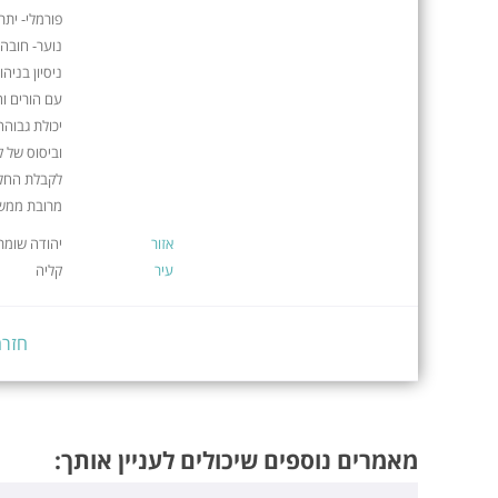
פורמלי- יתר
נוער- חובה 
ניסיון בניה
עם הורים וח
יכולת גבוהה
וביסוס של ק
לקבלת החלט
מרובת ממשקי
אזור
יהודה שומרו
עיר
קליה
חזרה
מאמרים נוספים שיכולים לעניין אותך: