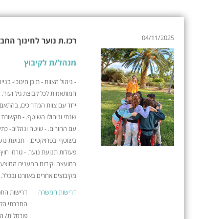
04/11/2025
רכז.ת נוער לחינוך החברתי, ק
מנהל/ת לקיבוץ
- ניהול הצוות - תוכן חינוכי- בנ
המותאמות לכל קבוצת גיל ועוד.
יחד עם צוות המדריכים, בהתאם ל
שנתי וניהולו השוטף. - תקשורת 
עם ההורים. - שיטה ונהלים- כת
בשוטף ובפרויקטים. - תנועת נוע
פעולות תנועת נוער. - גורמי חוץ
במועצה וקידום המענים המוצעים
מקיבוצים אחרים באזורנו ובכלל.
דרישות המשרה
דרישות התפק
החברתי הקי
פורמלית/ ה