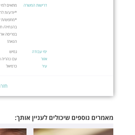
דרישות המשרה
מתאים למי ש
*יודע/ת להו
*מחפש/ת קי
בהנחיה/ חינ
בפריסה ארצ
הנאה!
ימי עבודה
גמיש
אזור
עכו נהריה 
עיר
כרמיאל
חזרה
מאמרים נוספים שיכולים לעניין אותך: