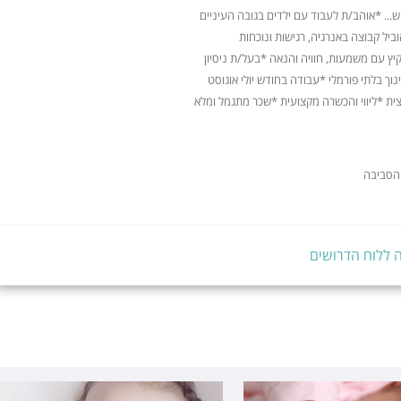
... *אוהב/ת לעבוד עם ילדים בגובה העיניים
ביל קבוצה באנרגיה, רגישות ונוכחות
ץ עם משמעות, חוויה והנאה *בעל/ת ניסיון
וך בלתי פורמלי *עבודה בחודש יולי אוגוסט
ית *ליווי והכשרה מקצועית *שכר מתגמל ומלא
והסביבה
 ללוח הדרושים