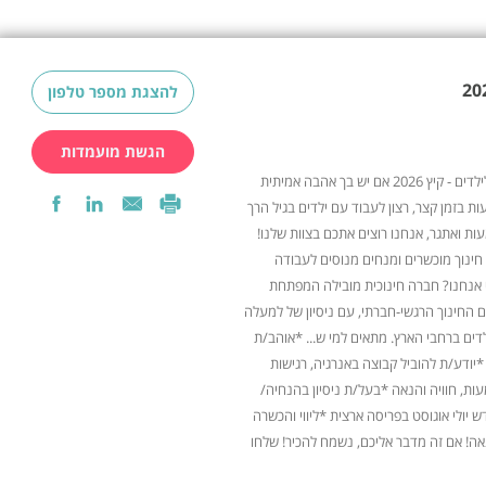
להצגת מספר טלפון
הגשת מועמדות
דרושים מנחי סדנאות חינוכיות לילדים - קיץ 2026 אם יש בך אהבה אמיתית
עות בזמן קצר, רצון לעבוד עם ילדים בגיל הרך
ת ואתגר, אנחנו רוצים אתכם בצוות שלנו!
ינוך מוכשרים ומנחים מנוסים לעבודה
י אנחנו? חברה חינוכית מובילה המפתחת
 החינוך הרגשי-חברתי, עם ניסיון של למעלה
לדים ברחבי הארץ. מתאים למי ש... *אוהב/ת
*יודע/ת להוביל קבוצה באנרגיה, רגישות
ת, חוויה והנאה *בעל/ת ניסיון בהנחיה/
 יולי אוגוסט בפריסה ארצית *ליווי והכשרה
ה! אם זה מדבר אליכם, נשמח להכיר! שלחו