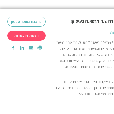
דרוש.ה מרפא.ה בעיסוק!
להצגת מספר טלפון
ה
הגשת מועמדות
? מרפא/ה בעיסוק ? בוא.י לעבוד איתנו במערך
לטיפולים משמעותיים וארוכי טווח לילדים עם
בסביבה מעשירה, מלמדת ותומכת. שכר גבוה
 הצטרפות על סך 2000 ש"ח! + מענק פריפריה חודשי הכשרות בנושא
מדריכים מובילים בתחום האוטיזם- מקום
להגיש קורות חיים בוגרים שסיימו את חובותיהם
וממתינים למבחן הממשלתי/סטודנטים בשנה ד!
תרת מס' משרה - 565110