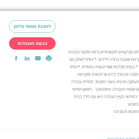
להצגת מספר טלפון
הגשת מועמדות
וש עם קשיים תקשורתיים (רמת תפקוד גבוהה)
רנות ואהבה גדולה לילדים. * יכולת לשחק עם
 * בעלת סבלנות ואוריינטציה טיפולית. *יכולת
ובה. אין צורך בידע או הכשרה מוקדמת.
. העסקה פרטית בשכר מתגמל. תחילת עבודה:
גמיש) שעות העבודה: מספטמבר - ראשון-חמישי
 אופציונלי) 8:30-12:30 ** בחודשי הקיץ העבודה היא עם הילד בבית
 רחובות והסביבה