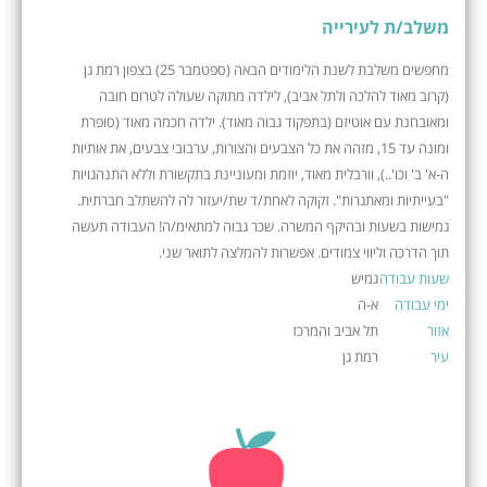
משלב/ת לעירייה
מחפשים משלבת לשנת הלימודים הבאה (ספטמבר 25) בצפון רמת גן
(קרוב מאוד להלכה ולתל אביב), לילדה מתוקה שעולה לטרום חובה
ומאובחנת עם אוטיזם (בתפקוד גבוה מאוד). ילדה חכמה מאוד (סופרת
ומונה עד 15, מזהה את כל הצבעים והצורות, ערבובי צבעים, את אותיות
ה-א' ב' וכו'..), וורבלית מאוד, יוזמת ומעוניינת בתקשורת וללא התנהגויות
"בעייתיות ומאתגרות". זקוקה לאחת/ד שת/יעזור לה להשתלב חברתית.
גמישות בשעות ובהיקף המשרה. שכר גבוה למתאימ/ה! העבודה תעשה
תוך הדרכה וליווי צמודים. אפשרות להמלצה לתואר שני.
שעות עבודה
גמיש
ימי עבודה
א-ה
אזור
תל אביב והמרכז
עיר
רמת גן