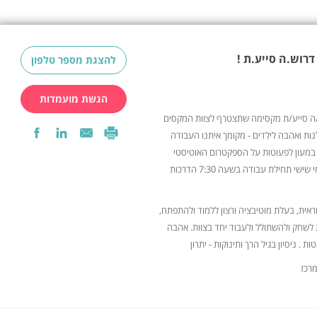
רוש.ה סייע.ת !
להצגת מספר טלפון
הגשת מועמדות
/ה סייע/ת מקסימה שתצטרף לצוות המקסים
לנות ואהבה לילדים - מקומך איתנו העבודה
ת במעון לפעוטות על הספקטרום האוטיסטי
משרה של 5 ימים בשבוע כולל ימי שישי תחילת עבודה בשעה 7:30 הדרכות
אית, בעלת מוטיבציה ורצון ללמוד ולהתפתח,
 לשחק ולהשתולל ולעבוד יחד בצוות. אהבה
ות . ניסיון בגיל הרך ותינוקות - יתרון
מרכז