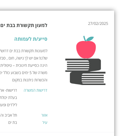
27/02/2025
למעון תקשורת בבת ים ד
סייע/ת לעמותה
למעונות תקשורת בבת ים דרוש
שלנו! אם יש לך גישה, חום , סב
הינה כסייעת חינוכית – טיפולי
והכשרות ניתנות במקום
דרישות המשרה
דרישות- אחר
בעלת יכולת
לילדים ופעוט
אזור
תל אביב וה
עיר
בת ים