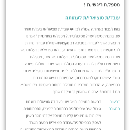
מטפל.ת ריגשי.ת !
עובד/ת סוציאלי/ת לעמותה
בואו לעבוד בעמותה שכולה לב ! ❤️ עובד/ת סוציאלי/ת בעל/ת תואר
שני במגמת טיפול ישיר? פסיכולוג/ית ? מטפל/ת באומנויות ? אנחנו
מחפשים אותך לעבודה בסביבה רב מקצועית-תחילת עבודה מיידית!
לגני תקשורת ובתי ספר במרכז דרוש/ה עובד/ת סוציאלי/ת בעל/ת תואר
שני במגמת טיפול ישיר, פסיכולוג/ית בעל/ת תואר שני , מטפל/ת
באומנויות בעל/ת לימודי תעודה הכוללים תואר שני במסלול הכשרה
המוכר ע"י יה"ת זוהי הזדמנות ללוות ילדים, ומשפחות בטיפולים ארוכי
טווח! ✔אצלנו תקבלו שכר גבוה, ✔הכשרות בנושא התמודדות
בטראומה, ✔ הדרכות ממדריכים מובילים בתחום האוטיזם- מקום שהוא
מס 1 בתחומו! ✔מקום שמאמין בך ומקדם אותך!
דרישות
דרישות המשרה: תואר שני בעבודה סוציאלית במגמת
המשרה
טיפול ישיר /פסיכולוגיה בהתמחות קלינית, התפתחותית,
שיקומית או חינוכית קלינית ממוסד אקדמי מוכר רישיון
לעסוק בפסיכולוגיה/עבודה סוציאלית מטעם משרד
הבריאות רישום בפנקס העובדים הסוציאליים/פסיכולוגיים.