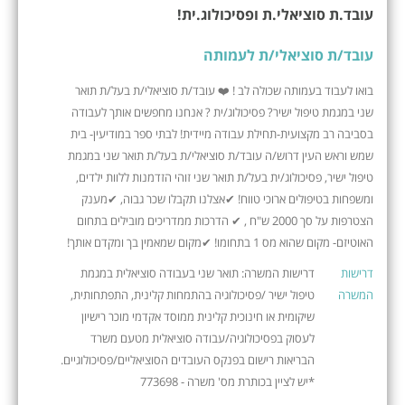
עובד.ת סוציאלי.ת ופסיכולוג.ית!
עובד/ת סוציאלי/ת לעמותה
בואו לעבוד בעמותה שכולה לב ! ❤️ עובד/ת סוציאלי/ת בעל/ת תואר
שני במגמת טיפול ישיר? פסיכולוג/ית ? אנחנו מחפשים אותך לעבודה
בסביבה רב מקצועית-תחילת עבודה מיידית! לבתי ספר במודיעין- בית
שמש וראש העין דרוש/ה עובד/ת סוציאלי/ת בעל/ת תואר שני במגמת
טיפול ישיר, פסיכולוג/ית בעל/ת תואר שני זוהי הזדמנות ללוות ילדים,
ומשפחות בטיפולים ארוכי טווח! ✔אצלנו תקבלו שכר גבוה, ✔מענק
הצטרפות על סך 2000 ש"ח , ✔ הדרכות ממדריכים מובילים בתחום
האוטיזם- מקום שהוא מס 1 בתחומו! ✔מקום שמאמין בך ומקדם אותך!
דרישות
דרישות המשרה: תואר שני בעבודה סוציאלית במגמת
המשרה
טיפול ישיר /פסיכולוגיה בהתמחות קלינית, התפתחותית,
שיקומית או חינוכית קלינית ממוסד אקדמי מוכר רישיון
לעסוק בפסיכולוגיה/עבודה סוציאלית מטעם משרד
הבריאות רישום בפנקס העובדים הסוציאליים/פסיכולוגיים.
*יש לציין בכותרת מס' משרה - 773698