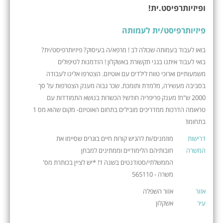
ופיזיותרפיסט.ית!
פיזיותרפיסט/ית לעמותה
בואו לעבוד בעמותה שכולה לב ! מרפא/ה בעיסוק? פיזיותרפיסט/ית?
בואי לעבוד איתנו בגני תקשורת באשקלון ! הזדמנות לטיפולים
משמעותיים וארוכי טווח לילדים עם אוטיזם. הצטרפו אלינו לעבודה
בסביבה מעשירה, מלמדת ותומכת. שכר גבוה מענק הצטרפות על סך
2000 ש"ח! מענק פריפריה חודשי! הכשרות בנושא התמודדות עם
טראומה הדרכות ממדריכים מובילים בתחום האוטיזם- מקום שהוא מס 1
בתחומו!
דרישות
מוזמנים/ות להגיש קורות חיים בוגרים שסיימו את
המשרה
חובותיהם הלימודיים וממתינים למבחן
הממשלתי/סטודנטים בשנה ד! *יש לציין בכותרת מס'
משרה - 565110
אזור
אזור השפלה
עיר
אשקלון