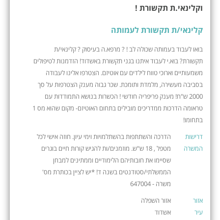
וקלינאי.ת תקשורת !
קלינאי/ת תקשורת לעמותה
בואו לעבוד בעמותה שכולה לב ! ? מרפא.ה בעיסוק ? קלינאי/ת
תקשורת? בוא.י לעבוד איתנו בגני תקשורת באשדוד! הזדמנות לטיפולים
משמעותיים וארוכי טווח לילדים עם אוטיזם. הצטרפו אלינו לעבודה
בסביבה מעשירה, מלמדת ותומכת. שכר גבוה מענק הצטרפות על סך
2000 ש"ח! מענק פריפריה חודשי ! הכשרות בנושא התמודדות עם
טראומה הדרכות ממדריכים מובילים בתחום האוטיזם- מקום שהוא מס 1
בתחומו!
דרישות
הדרכה והשתתפות בהשתלמויות וימי עיון. חוזה אישי לכל
המשרה
מטפל , 18 ש"ש. מוזמנים/ות להגיש קורות חיים בוגרים
שסיימו את חובותיהם הלימודיים וממתינים למבחן
הממשלתי/סטודנטים בשנה ד! *יש לציין בכותרת מס'
משרה - 647004
אזור
אזור השפלה
עיר
אשדוד