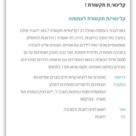
קלינאי.ת תקשורת !
קלינאי/ת תקשורת לעמותה
בואו לעבוד בעמותה שכולה לב ! קלינאי/ת תקשורת ? בוא.י לעבוד איתנו
במערך בתי הספר ברחובות, גדרה, לוד ואשדוד ! הזדמנות לטיפולים
משמעותיים וארוכי טווח לילדים עם אוטיזם. הצטרפו אלינו לעבודה
בסביבה מעשירה, מלמדת ותומכת. שכר גבוה מענק הצטרפות על סך
2000 ש"ח! הכשרות בנושא התמודדות עם טראומה הדרכות ממדריכים
מובילים בתחום האוטיזם- מקום שהוא מס 1 בתחומו!
דרישות
מוזמנים /ות להגיש קורות חיים בוגרים שסיימו את
המשרה
חובותיהם הלימודיים וממתינים למבחן
הממשלתי/סטודנטים/ות בשנה ד'. *יש לציין בכותרת מס'
משרה - 602163
אזור
ראשון לציון רחובות והסביבה
עיר
רחובות