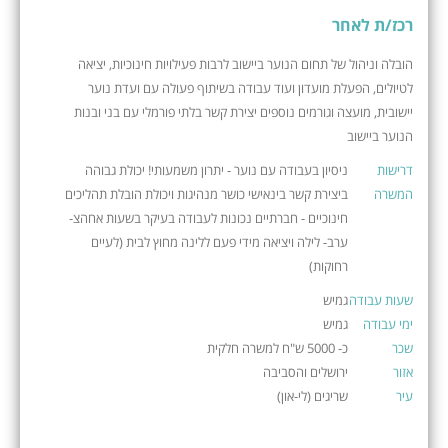
רכז/ת לאחר
הובלה וניהול של תחום הנוער ביישוב לרבות פעילויות חינוכיות, יציאה
לטיולים, הפעלת מועדון ועוד עבודה בשיתוף פעולה עם ועדת נוער
יישובית, מועצה וגורמים נוספים יצירת קשר בלתי פורמלי עם בני ובנות
הנוער ביישוב
דרישות
ניסיון בעבודה עם נוער - יתרון משמעותי! יכולת גבוהה
המשרה
ביצירת קשר בינאישי כושר מנהיגות ויכולת הובלת תהליכים
חינוכיים - חברתיים נכונות לעבודה בעיקר בשעות אחהצ-
ערב- לילה ויציאה מידי פעם ללינה מחוץ לבית (לעיים
רחוקות)
שעות עבודה
גמיש
ימי עבודה
גמיש
שכר
כ- 5000 ש"ח למשרה חלקית
אזור
ירושלים והסביבה
עיר
שריגים (לי-און)