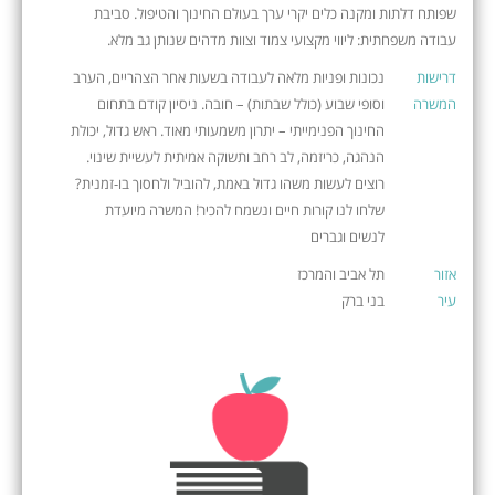
שפותח דלתות ומקנה כלים יקרי ערך בעולם החינוך והטיפול. סביבת
עבודה משפחתית: ליווי מקצועי צמוד וצוות מדהים שנותן גב מלא.
דרישות
נכונות ופניות מלאה לעבודה בשעות אחר הצהריים, הערב
המשרה
וסופי שבוע (כולל שבתות) – חובה. ניסיון קודם בתחום
החינוך הפנימייתי – יתרון משמעותי מאוד. ראש גדול, יכולת
הנהגה, כריזמה, לב רחב ותשוקה אמיתית לעשיית שינוי.
רוצים לעשות משהו גדול באמת, להוביל ולחסוך בו-זמנית?
שלחו לנו קורות חיים ונשמח להכיר! המשרה מיועדת
לנשים וגברים
אזור
תל אביב והמרכז
עיר
בני ברק