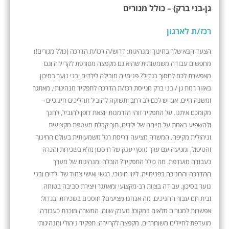
גן-בני ברק) – כולל מגורים
רכז/ת לארגון
הצעד הבא שלך בחינוך ומנהיגות: דרוש/ה רכז/ת הדרכה (כולל מגורים!)
מחפשים עבודה משמעותית שהיא גם מקפצה מטורפת לקריירה וגם
מאפשרת לכם לחסוך בגדול? פנימייה מובילה לילדים ובני נוער בסיכון
באזור רמת גן / בני ברק מגייסת רכז/ת הדרכה לתפקיד מנהיגותי, מאתגר
ומשנה חיים. אם יש לכם לב רחב ותשוקה להוביל תהליכים חינוכיים –
מקומכם איתנו. על התפקיד זוהי הזדמנות יוצאת דופן להוביל, לחנך
ולהשפיע באמת על חייהם של ילדים, תוך קבלת מעטפת מקצועית
וניהולית מקיפה. המשרה מציעה דריסת רגל משמעותית בעולם החינוך
והטיפול, ומגיעה עם ערך מוסף ענק של חיסכון מלא בשכירות והכרה
כעבודה מועדפת. מה כולל התפקיד? הובלה ומנהיגות של מערך
ההדרכה והחניכה בפנימייה. ליווי חינוכי, רגשי ואישי צמוד של ילדים ובני
נוער בסיכון. עבודה בצוות רב-מקצועי ומאתגר ויצירת סביבה בטוחה
ובית חם עבור החניכים. מה אנחנו מציעים? חוסכים בשכירות ובגדול:
אפשרות למגורים מלאים במקום! מענק שווה: המשרה מוכרת כעבודה
מועדפת לחיילים משוחררים. מקפצה לקריירה: תפקיד ניהולי ומנהיגותי