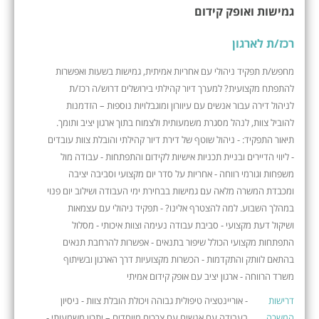
גמישות ואופק קידום
רכז/ת לארגון
מחפש/ת תפקיד ניהולי עם אחריות אמיתית, גמישות בשעות ואפשרות
להתפתח מקצועית? למערך דיור קהילתי בירושלים דרוש/ה רכז/ת
לניהול דירה עבור אנשים עם עיוורון ומוגבלויות נוספות – הזדמנות
להוביל צוות, לנהל מסגרת משמעותית ולצמוח בתוך ארגון יציב ותומך.
תיאור התפקיד: - ניהול שוטף של דירת דיור קהילתי והובלת צוות עובדים
- ליווי הדיירים ובניית תכניות אישיות לקידום והתפתחות - עבודה מול
משפחות וגורמי רווחה - אחריות על סדר יום מקצועי וסביבה יציבה
ומכבדת המשרה מלאה עם גמישות בבחירת ימי העבודה ושילוב יום פנוי
במהלך השבוע. למה להצטרף אלינו? - תפקיד ניהולי עם עצמאות
ושיקול דעת מקצועי - סביבת עבודה נעימה וצוות איכותי - מסלול
התפתחות מקצועי הכולל שיפור בתנאים - אפשרות להרחבת תנאים
בהתאם לוותק והתקדמות - הכשרות מקצועיות דרך הארגון ובשיתוף
משרד הרווחה - ארגון יציב עם אופק קידום אמיתי
דרישות
- אוריינטציה טיפולית גבוהה ויכולת הובלת צוות - ניסיון
המשרה
בעבודה עם אנשים עם צרכים מיוחדים – יתרון משמעותי -