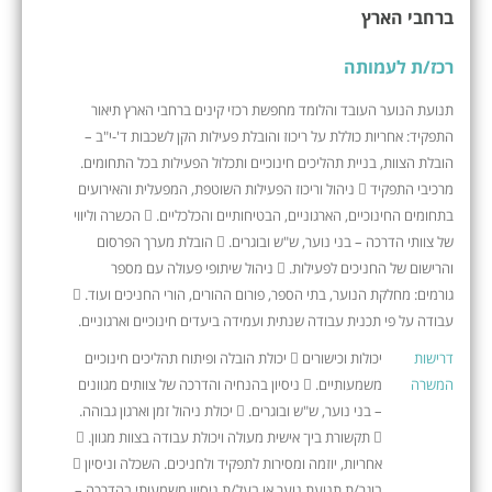
ברחבי הארץ
רכז/ת לעמותה
תנועת הנוער העובד והלומד מחפשת רכזי קינים ברחבי הארץ תיאור
התפקיד: אחריות כוללת על ריכוז והובלת פעילות הקן לשכבות ד'-י"ב –
הובלת הצוות, בניית תהליכים חינוכיים ותכלול הפעילות בכל התחומים.
מרכיבי התפקיד  ניהול וריכוז הפעילות השוטפת, המפעלית והאירועים
בתחומים החינוכיים, הארגוניים, הבטיחותיים והכלכליים.  הכשרה וליווי
של צוותי הדרכה – בני נוער, ש"ש ובוגרים.  הובלת מערך הפרסום
והרישום של החניכים לפעילות.  ניהול שיתופי פעולה עם מספר
גורמים: מחלקת הנוער, בתי הספר, פורום ההורים, הורי החניכים ועוד. 
עבודה על פי תכנית עבודה שנתית ועמידה ביעדים חינוכיים וארגוניים.
דרישות
יכולות וכישורים  יכולת הובלה ופיתוח תהליכים חינוכיים
המשרה
משמעותיים.  ניסיון בהנחיה והדרכה של צוותים מגוונים
– בני נוער, ש"ש ובוגרים.  יכולת ניהול זמן וארגון גבוהה.
 תקשורת בין־ אישית מעולה ויכולת עבודה בצוות מגוון. 
אחריות, יוזמה ומסירות לתפקיד ולחניכים. השכלה וניסיון 
בוגר/ת תנועת נוער או בעל/ת ניסיון משמעותי בהדרכה –