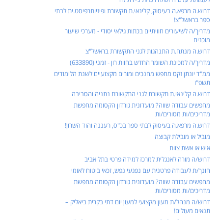
דרוש.ה מרפא.ה בעיסוק, קלינאי.ת תקשורת ופיזיותרפיסט.ית לבתי
ספר בראשל"צ!
מדריך/ה לשיעורים חוויתיים בכתות גילאי יסודי - מערכי שיעור
מוכנים
דרוש.ה מנתח.ת התנהגות לגני התקשורת בראשל"צ
מדריך/ה למכינת השומר החדש בחוות רון - זמני (633890)
ממ"ד יונתן זקס מחפש מחנכים ומורים מקצועיים לשנת הלימודים
תשפ"ו
דרוש.ה קלינאי.ת תקשורת לגני התקשורת נתניה והסביבה
מחפשים עבודה שווה? מועדונית גורדון הקסומה מחפשת
מדריכים/ות מסורים/ות
דרוש.ה מרפא.ה בעיסוק לבתי ספר בכ"ס, רעננה והוד השרון!
מוביל או מובילת קבוצה
איש או אשת צוות
דרוש/ה מורה לאנגלית למרכז למידה פרטי בתל אביב
חונך/ת לעבודה פרטנית עם נפגעי נפש, זכאי ביטוח לאומי
מחפשים עבודה שווה? מועדונית גורדון הקסומה מחפשת
מדריכים/ות מסורים/ות
דרוש/ה מנהל/ת מעון מקצועי למעון יום דתי בקרית ביאליק –
תנאים מעולים!