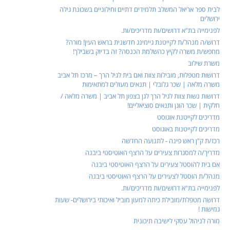
לבית ספר אריאל המשלב תלמידים דתיים וחילוניים בשכונת גילה
ירושלים
לפנימייה בת"א דרושים/ות מדריכים/ות.
דרוש/ה מנהל/ת לקייטנת גיימינג חדשנית בראש העין! מורה?
מחפש/ת משרה לקיץ כהשלמת הכנסה? זה בדיוק בשבילך!
משרת שילוב
דרושות מטפלות, מובילות צוות ואם בית לגיל הרך – מרכז תל אביב
משרה מלאה | שכר גלובלי | תנאים מעולים למתאימות
דרושות נשות צוות לגיל הרך לגן בצפון תל אביב | משרה מלאה /
חלקית | שכר הוגן ותנאים סוציאליים!
מדריכים לקייטנת אוגוסט
מדריכים לקייטנות באוגוסט
רכז/ת ק"ן ראש פינה - לתנועה החדשה
מדריך/ה למסגרות צעירים על הרצף האוטיסטי ביבנה
אם בית להוסטל צעירים על הרצף האוטיסטי ביבנה
מנהל/ת הוסטל לצעירים על הרצף האוטיסטי ביבנה
לפנימייה בת"א דרושים/ות מדריכים/ות.
דרושה מטפלת/מובילת כיתה למעון מוביל ואיכותי בירושלים- שעות
גמישות !
מורה לניהול עסקי לישיבה תיכונית