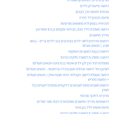
מורים פרטיים למתמטיקה/אנגלית
דרושה סייעת לגן ילדים
מנהלת לתחום הרך בקיבוץ
סייעת בקיבוץ ליד חדרה
לפנימייה בצפון ת"א מחפשים מורים/ות
דרושה משלבת לילד חכם, חברויתי ומקסים בן 9.5 ממודיעין
מדריך מחשבים
דרושים מדריכים לחוגי ילדים בצהרונים בגני ילדים ובי״ס – בבאר
שבע | תנאים טובים!
דרוש/ה גנן/ת למעון יום השיקומי
דרוש.ה משלב.ת למשרה חלקית בכרכור
מטפל/ת לגיל הרך לגן ילדים איכותי בנס ציונה-תנאים מעולים!
לארגון גדול דרושה מנהלת מעון בגדרה וברחובות – תנאים מעולים!
דרושה מטפלת ליישוב הקהילתי הדתי מצפה אילן | תנאים מעולים
+ הסעות מחריש
דרושים מאבחנים/ות לאבחונים דידקטיים ופסיכודידקטיים בכל
הארץ
מדרך/ה לחינוך סביבתי
דרושים/ות מדריכי מחשבים ומולטימדיה לבתי ספר יסודיים
סייעת אישית לילד בגן פרטי
דרוש.ה משלב.ת למשרה חלקית בכרכור