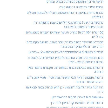
הרשת הירוקה מחפשת מנחות/ים במרכז ובדרום
למרכז למידה בפנימייה דרוש/ה מורה
לבנות קריירה בחינוך: דרושות מטפלות ומובילות למעונות מובילים
בירושלים!
מחפשת בית שני? מחלקת גני הילדים מועצה מקומית גדרה
מזמינה אותך להצטרף למשפחה!
100 ש"ח ל-40 דקות! מדריכי תנועה יצירתיים לעבודה משמעותית
עם ילדים
סטנדרט חדש של תנאים בחינוך: שכר מעולה, גמישות מקסימלית
ומודל עבודה ללא שחיקה בנס ציונה
מזכיר/ת בק-אופיס ואדמיניסטרציה לארגון חברתי ארצי – רמת גן
ארגון חברתי ארצי מציע הזדמנות לתפקיד סגן/ית רכז/ת למסגרת
שיקום בבריאות הנפש – חולון
דרושות גננות מובילות וגננות עמיתות לגני תקשורת בראשון לציון
וברמלה
דרושות תומכות הוראה לגני תקשורת ובתי ספר – תנאי אופק חדש
ומענקי התמדה גבוהים
הזדמנות נדירה להוביל ולהשפיע - גן חדש ומרהיב בכפר סבא יוצא
לדרך!
איש/אשת צוות בצהרון מקסים במבשרת ציון
דרושים מדריכי תנועה/ריקוד/ חינוך לגיל הרך