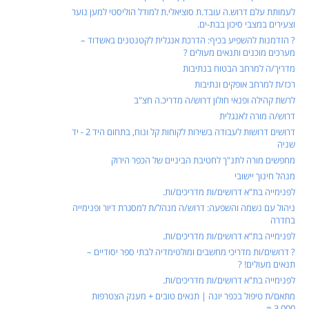
לעמותת עלם דרוש.ה עובד.ת סוציאלי.ת למודל הוליסטי למען נוער
וצעירים במצבי סיכון בבת-ים.
? הזדמנות להשפיע בכיף: הדרכת אנגלית לקטנטנים באשדוד –
מערכים מוכנים ותנאים מעולים ?
מדריך/ה למרחב הבטוח בנתיבות
רכז/ת למרחב אופקים ונתיבות
לרשת קהילה ופנאי חולון דרוש/ה מדריכ.ה חצ"ב
דרוש/ה מורה לאנגלית
דרושים דרושות לעבודה בשירות לקוחות קל ונוח, בתחום היד 2 - יד
שניה
מחפשים מורה לתנ"ך לחטיבת הביניים של הכפר הירוק
מנהל חינוך יישובי
לפנימייה בת"א דרושים/ות מדריכים/ות.
ניהול עם נשמה והשפעה: דרוש/ה מנהל/ת למסגרת דיור ופנימייה
בחדרה
לפנימייה בת"א דרושים/ות מדריכים/ות.
? דרושים/ות מדריכי מחשבים ומולטימדיה לבתי ספר יסודיים –
תנאים מעולים! ?
לפנימייה בת"א דרושים/ות מדריכים/ות.
מתאם/ת טיפול בכפר יונה | תנאים טובים + מענק הצטרפות
3,000 ₪