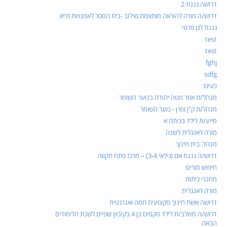
דרושה גננת 2
דרוש/ה מורה להוראה מותאמת,שילוב -בית הספר לאמנויות ת״א
גננת לגן פרטי
test
test
fghj
sdfg
כעיגכ
מנהל/ת אזור מטה יהודה בנוער השומר
מנהל/ת ק"ן צורן - נוער השומר
סייע/ת לילד בכיתה א
מורה לאנגלית לשנה
מנהל. בית חינוך
דרוש/ה גננת אם (גילאי 3-4) – מרכז פתח תקווה
חיפוש מורים
מחנכי כיתות
מורה לאנגלית
דרושה אשת חינוך מקצועית חמה ואנרגטית
דרוש/ה משלב/ת לילד מקסים בן 4 בקיבוץ שפיים לשנת הלימודים
הבאה