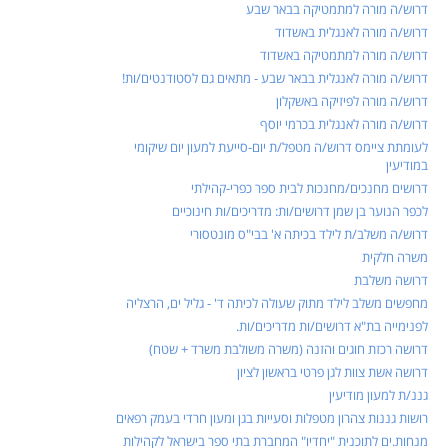
דרוש/ה מורה למתמטיקה בבאר שבע
דרוש/ה מורה לאנגלית באשדוד
דרוש/ה מורה למתמטיקה באשדוד
דרוש/ה מורה לאנגלית בבאר שבע - מתאים גם לסטודנטים/ות!
דרוש/ה מורה לפיזיקה באשקלון
דרוש/ה מורה לאנגלית בכרמי יוסף
לעומתת ציימס דרוש/ה מטפל/ת יום-סייעת למעון יום שיקומי
במודיעין
דרושים מחנכים/מחנכות לבית ספר כפרי-קהילתי
לכפר הנוער בן שמן דרושים/ות: מדריכים/ות חינוכיים
דרוש/ה משלב/ת לילד בכיתה א' בבי"ס מונטסורי
משרה חלקית
דרושה משלבת
מחפשים משלב לילד מתוק שעולה לכיתה ד' - גליל ים, הרצליה
לפנימייה בת"א דרושים/ות מדריכים/ות.
דרושה רכזת חוגים והזנה (משרה משולבת משרד + שטח)
דרושה אשת צוות לגן פרטי בראשון לציון
גננ/ת למעון מודיעין
רושות גננות צהרון מטפלות וסעייות בגן ומעון חרדי בעמק רפאים
מנחות.ים לתוכנית "יחדיו" המחברת בתי ספר בישראל לקהילות