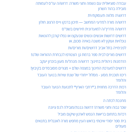
עבודה סוציאלית עם נשמה וחצי משרה: דרוש/ה עו"ס לעמותה
מובילה בהוד השרון
דרוש\ה מלווה תעסוקתי\ת
דרוש/ה מורה למדעי המחשב — תיכון ברנקו וייס הרצוג חולון
דרוש/ה מדריך/ה למועדונית חירשים בשפ"ס
דרושים דרושות אנשים ונשים שנעקצו או נפלו קורבן להונאות
נוכלויות ועוקץ לא משנה באיזה סכום, או
לפנימייה בתל אביב דרושים/ות מורים/ות
דרושים מורים לבית ספר ברמת גן: הצטרפו לנבחרת ההוראה שלנו!
הזדמנות ניהולית בחינוך: דרוש/ה מנהל/ת מעון בזכרון יעקב
דרושים למערכת החינוך במצפה שלם + מגורים מסובסדים בקיבוץ!
ריכוז תוכנית מסע - מסלול ייחודי של שנת שירות בנוער העובד
והלומד
רכזת הדרכה מחוזית ב*רחבי הארץ* לתנועת הנוער העובד
והלומד
מחנכת לכתה ה
שכר גבוה וחצי משרה! דרושה גננת/מובילה לנס ציונה
רכז/ת בתחום בריאות הנפש לארגון שיקום מוביל
בית ספר יסודי איכותי בראש העין מחפש מורה לאנגלית בתנאים
מעולים