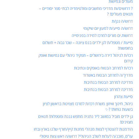
מעולים וגמישות
? דרושים/ות מדריכי מחשבים ומולטימדיה לבתי ספר יסודיים –
תנאים מעולים! ?
דרוש/ה גנן/ת
דרוש/ה סייע/ת למעון יום שיקומי
דרושות.ים מורים למרכז למידה בפנימייה
סייעת / מטפל/ת לגן ילדים בנס ציונה – שכר גבוה + תשלום
בחופשות!
רכז/ת לניהול דירה בירושלים – תפקיד ניהולי עם גמישות ואופק
קידום
רכז/ת למרחב הבטוח באופקים ונתיבות
מדריך/ה למרחב הבטוח באשדוד
מדריכה למרחב הבטוח בנתיבות
מדריכה למרחב הבטוח בנתיבות
סייעת צהרון
ניהול, חינוך ואיזון: משרת רכז/ת למרכז מצוינות בראשון לציון
בשעות נוחות! ?✨
גן ילדים מוביל במושב ליד נתניה מחפש גננת ומטפלות! תנאים
מצוינים!
הזדמנות להצטרף לצוות מנהלי מחנות קיץ/חורף שלנו בארץ ובחו
עו”ס, מוכנ/ה לעלות לשלב הניהולי? דרוש/ה ראש צוות טיפולי