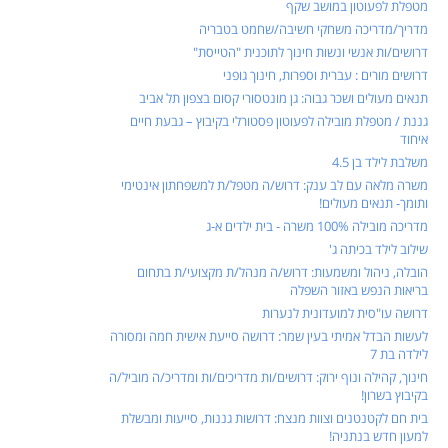
מטפלת לפעוטון במושב שקף
מדריך/מדריכה משחקי חשיבה/שחמט בטבריה
דרושים/ות אנשי ונשות חינוך לתוכנית "הטייסת"
דרושים מורים : עברית וספרות, חינוך גופני
תנאים מעולים ושכר גבוה: גן מונטסורי קסום בצפון תל אביב
גננת / מטפלת מובילה לפעוטון פסטורלי בקיבוץ – גבעת חיים
איחוד
משלבת לילד בן 4.5
משרה מלאה עם לב ענק: דרוש/ה מטפל/ת למשפחתון אינטימי
ותומך- תנאים מעולים!
מדריכה מובילה 100% משרה - בית ילדים א-ג
שילוב לילד בכיתה ג'
הובלה, ניהול ומשמעות: דרוש/ה מנהל/ת מקצועי/ת בתחום
בריאות הנפש באזור השפלה
דרושה עו"סית למועדונית לנערות
לעשות הבדל אמיתי בעין שמר: דרושה סייעת אישית חמה ומסורה
לילדה בת 7
חינוך, קהילה ונוף ירוק: דרושים/ות מדריכים/ות ומדריכ/ה מוביל/ה
בקיבוץ בשרון!
בית חם לקטנטנים וצוות מנצח: דרושות גננות, סייעות ומבשלת
למעון חדש בנתניה!