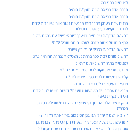
לפנימייה בבני ברק!
חברת אדם מגייסת מורה ותומך/ת הוראה!
חברת אדם מגייסת מורה ותומך/ת הוראה!
הגנים שלנו בעמק מתרחבים! מחפשים נשות צוות שאוהבות ילדים
לסביבה מקצועית, עוטפת ומתגמלת
דרוש/ה מדריך/ה שיקומי/ת במערך דיור לאנשים עם צרכים צרכים
סגן/ית מנהל פיתוח פדגוגי לארגון חינוכי מוביל-3178
דרוש/ה מדריכ/ה בפנימייה בקיבוץ אשבל
דרושים מורים לבית ספר ברמת גן: הצטרפו לנבחרת ההוראה שלנו!
לפנימייה בת"א דרושים/ות מורות/ים
מחנכת ממלאת מקום לבית ספר ניצנים לחנ"מ
קלינאית תקשורת לבית ספר ניצנים לחנ"מ
מרפאה בעיסוק לבי"ס ניצנים לחנ"מ
מחפשים עבודה עם משמעות וגמישות? דרושה סייעת לגן הילדים
הכי חם בקרית ביאליק!
המקום שבו הלב והחינוך נפגשים: דרושה גננת/מובילה בטירת
הכרמל!
?‍♀️ בואו לצמוח יחד איתנו בגן הכי קסום באזור פתח תקווה! ?‍♀️
? מחפשת בית שני? הצטרפו למשפחת הגן הכי מתוקה ברמת גן! ?
אוהבת ילדים? בואי לצמוח איתנו בבית הכי חם בפתח תקווה! ?