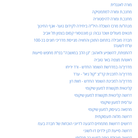
מורה לאנגלית
מחנכ.ת ומורה למתמטיקה
מחנכ.ת ומורה להיסטוריה
מנהל/ת מרכז השכלה היל”ה ביחידה לקידום נוער- אגף החינוך
תנאים מעולים ושכר גבוה: גן מונטסורי קסום בצפון תל אביב
חברה מובילה בתחום התוכן והחוויה מגייסת מדריכי חוגים בכ-100
ש”ח לשעה!
להתפתח, להשפיע ולאהוב: “גן הלב במושבה” בפ”ת מחפש סייעות
ראש/ת מצפה באר טוביה
מדריך/ה במדרשת השומר החדש - ורד יריחו
מדריך/ה לתכנית קד"צ "קול גיא" - ערד
מדריך/ה למכינת השומר החדש - חוות רון
קלינאית תקשורת למעון שיקומי
דרושה קלינאית תקשורת למעון שיקומי
עו"סית למעון שיקומי
מרפאה בעיסוק למעון שיקומי
דרושה מלווה תעסוקתית
דרושים דרושות מתמחים להגעה לדיוני הוכחות של חברה בעמ
דרושה סייעת לגן ילדים דו-לשוני
דרושה מובילת כיתה למעון רב תכליתי