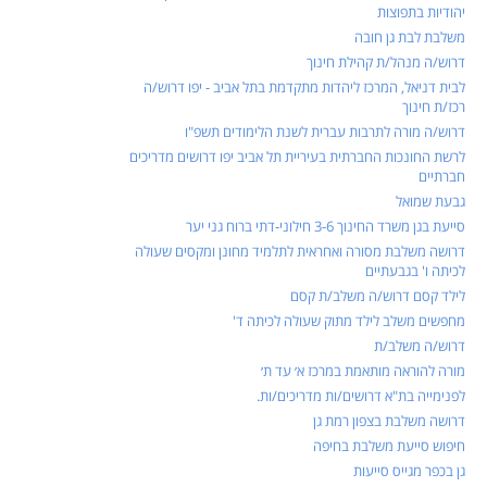
יהודיות בתפוצות
משלבת לבת גן חובה
דרוש/ה מנהל/ת קהילת חינוך
לבית דניאל, המרכז ליהדות מתקדמת בתל אביב - יפו דרוש/ה
רכז/ת חינוך
דרוש/ה מורה לתרבות עברית לשנת הלימודים תשפ"ו
לרשת החונכות החברתית בעיריית תל אביב יפו דרושים מדריכים
חברתיים
גבעת שמואל
סייעת בגן משרד החינוך 3-6 חילוני-דתי ברוח גני יער
דרושה משלבת מסורה ואחראית לתלמיד מחונן ומקסים שעולה
לכיתה ו' בגבעתיים
לילד קסם דרוש/ה משלב/ת קסם
מחפשים משלב לילד מתוק שעולה לכיתה ד'
דרוש/ה משלב/ת
מורה להוראה מותאמת במרכז א׳ עד ת׳
לפנימייה בת"א דרושים/ות מדריכים/ות.
דרושה משלבת בצפון רמת גן
חיפוש סייעת משלבת בחיפה
גן בכפר מגייס סייעות