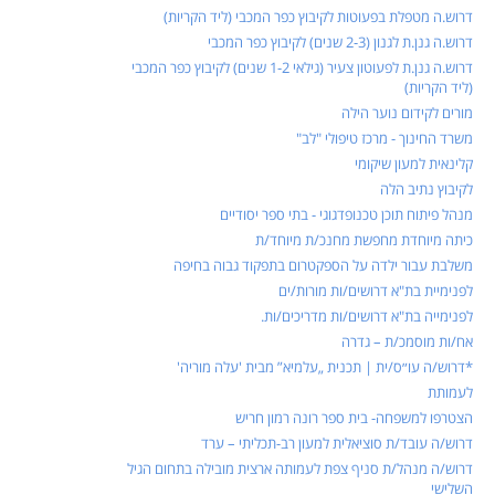
דרוש.ה מטפלת בפעוטות לקיבוץ כפר המכבי (ליד הקריות)
דרוש.ה גנן.ת לגנון (2-3 שנים) לקיבוץ כפר המכבי
דרוש.ה גנן.ת לפעוטון צעיר (גילאי 1-2 שנים) לקיבוץ כפר המכבי
(ליד הקריות)
מורים לקידום נוער הילה
משרד החינוך - מרכז טיפולי "לב"
קלינאית למעון שיקומי
לקיבוץ נתיב הלה
מנהל פיתוח תוכן טכנופדגוגי - בתי ספר יסודיים
כיתה מיוחדת מחפשת מחנכ/ת מיוחד/ת
משלבת עבור ילדה על הספקטרום בתפקוד גבוה בחיפה
לפנימיית בת"א דרושים/ות מורות/ים
לפנימייה בת"א דרושים/ות מדריכים/ות.
אח/ות מוסמכ/ת – גדרה
*דרוש/ה עו״ס/ית | תכנית „עלמיא” מבית 'עלה מוריה'
לעמותת
הצטרפו למשפחה- בית ספר רונה רמון חריש
דרוש/ה עובד/ת סוציאלית למעון רב-תכליתי – ערד
דרוש/ה מנהל/ת סניף צפת לעמותה ארצית מובילה בתחום הגיל
השלישי