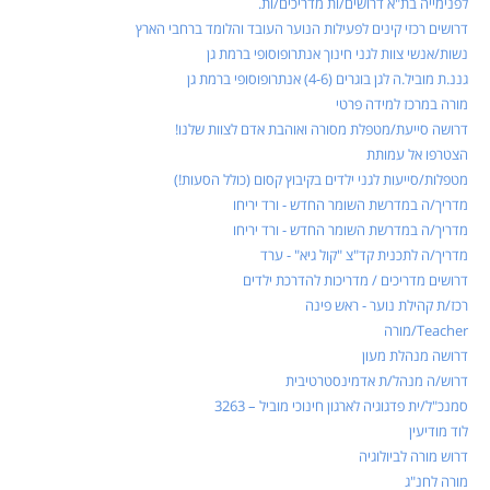
לפנימייה בת"א דרושים/ות מדריכים/ות.
דרושים רכזי קינים לפעילות הנוער העובד והלומד ברחבי הארץ
נשות/אנשי צוות לגני חינוך אנתרופוסופי ברמת גן
גננ.ת מוביל.ה לגן בוגרים (4-6) אנתרופוסופי ברמת גן
מורה במרכז למידה פרטי
דרושה סייעת/מטפלת מסורה ואוהבת אדם לצוות שלנו!
הצטרפו אל עמותת
מטפלות/סייעות לגני ילדים בקיבוץ קסום (כולל הסעות!)
מדריך/ה במדרשת השומר החדש - ורד יריחו
מדריך/ה במדרשת השומר החדש - ורד יריחו
מדריך/ה לתכנית קד"צ "קול גיא" - ערד
דרושים מדריכים / מדריכות להדרכת ילדים
רכז/ת קהילת נוער - ראש פינה
Teacher/מורה
דרושה מנהלת מעון
דרוש/ה מנהל/ת אדמינסטרטיבית
סמנכ"ל/ית פדגוגיה לארגון חינוכי מוביל – 3263
לוד מודיעין
דרוש מורה לביולוגיה
מורה לחנ"ג