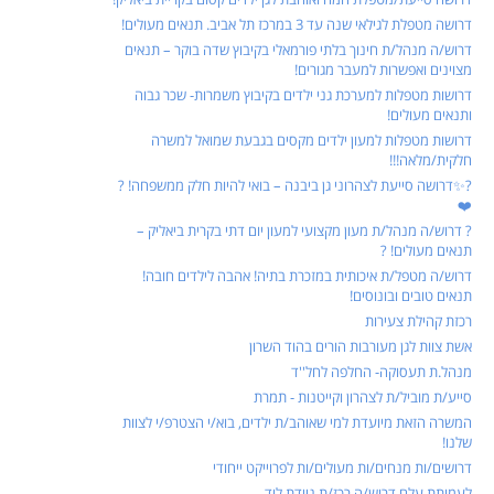
דרושה מטפלת לגילאי שנה עד 3 במרכז תל אביב. תנאים מעולים!
דרוש/ה מנהל/ת חינוך בלתי פורמאלי בקיבוץ שדה בוקר – תנאים
מצוינים ואפשרות למעבר מגורים!
דרושות מטפלות למערכת גני ילדים בקיבוץ משמרות- שכר גבוה
ותנאים מעולים!
דרושות מטפלות למעון ילדים מקסים בגבעת שמואל למשרה
חלקית/מלאה!!!
?✨דרושה סייעת לצהרוני גן ביבנה – בואי להיות חלק ממשפחה! ?
❤️
? דרוש/ה מנהל/ת מעון מקצועי למעון יום דתי בקרית ביאליק –
תנאים מעולים! ?
דרוש/ה מטפל/ת איכותית במזכרת בתיה! אהבה לילדים חובה!
תנאים טובים ובונוסים!
רכזת קהילת צעירות
אשת צוות לגן מעורבות הורים בהוד השרון
מנהל.ת תעסוקה- החלפה לחל''ד
סייע/ת מוביל/ת לצהרון וקייטנות - תמרת
המשרה הזאת מיועדת למי שאוהב/ת ילדים, בוא/י הצטרפ/י לצוות
שלנו!
דרושים/ות מנחים/ות מעולים/ות לפרוייקט ייחודי
לעמותת עלם דרוש/ה רכז/ת ניידת לוד