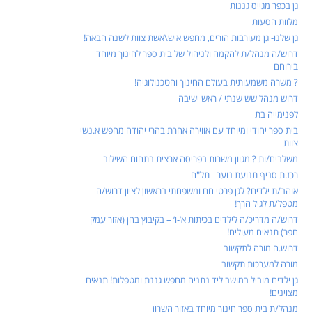
גן בכפר מגייס גננות
מלוות הסעות
גן שלנו- גן מעורבות הורים, מחפש איש\אשת צוות לשנה הבאה!
דרוש/ה מנהל/ת להקמה ולניהול של בית ספר לחינוך מיוחד
בירוחם
? משרה משמעותית בעולם החינוך והטכנולוגיה!
דרוש מנהל שש שנתי / ראש ישיבה
לפנימייה בת
בית ספר יחודי ומיוחד עם אווירה אחרת בהרי יהודה מחפש א.נשי
צוות
משלבים/ות ? מגוון משרות בפריסה ארצית בתחום השילוב
רכז.ת סניף תנועת נוער - תל"ם
אוהב/ת ילדים? לגן פרטי חם ומשפחתי בראשון לציון דרוש/ה
מטפל/ת לגיל הרך!
דרוש/ה מדריכ/ה לילדים בכיתות א’-ו’ – בקיבוץ בחן (אזור עמק
חפר) תנאים מעולים!
דרוש.ה מורה לתקשוב
מורה למערכות תקשוב
גן ילדים מוביל במושב ליד נתניה מחפש גננת ומטפלות! תנאים
מצוינים!
מנהל/ת בית ספר חינוך מיוחד באזור השרון