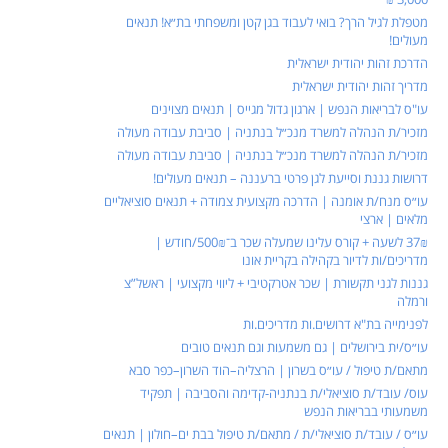
מטפלת לגיל הרך? בואי לעבוד בגן קטן ומשפחתי בת״א! תנאים
מעולים!
הדרכת זהות יהודית ישראלית
מדריך זהות יהודית ישראלית
עו"ס לבריאות הנפש | ארגון גדול מגייס | תנאים מצוינים
מזכיר/ת הנהלה למשרד מנכ״ל בנתניה | סביבת עבודה מעולה
מזכיר/ת הנהלה למשרד מנכ״ל בנתניה | סביבת עבודה מעולה
דרושות גננת וסייעת לגן פרטי ברעננה – תנאים מעולים!
עו״ס מנח/ת אומנה | הדרכה מקצועית צמודה + תנאים סוציאליים
מלאים | ארצי
37₪ לשעה + קורס עלינו שמעלה שכר ב־500₪/חודש |
מדריכים/ות לדיור בקהילה בקריית אונו
גננות לגני תקשורת | שכר אטרקטיבי + ליווי מקצועי | ראשל”צ
ורמלה
לפנימייה בת"א דרושים.ות מדריכים.ות
עו״ס/ית בירושלים | גם משמעות וגם תנאים טובים
מתאם/ת טיפול / עו״ס בשרון | הרצליה–הוד השרון–כפר סבא
עוס/ עובד/ת סוציאלי/ת בנתניה-קדימה והסביבה | תפקיד
משמעותי בבריאות הנפש
עו״ס / עובד/ת סוציאלי/ת / מתאם/ת טיפול בבת ים–חולון | תנאים