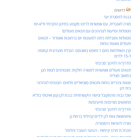
דרושים
גננת למסגרת יער
מורה לאנגלית, עם אפשרות לריכוז מקצוע בתיכון החברתי ת"א-יפו
מטפלות וסייעות לצהרונים עם תנאים מעולים!
מטפלות ומובילות כיתה למעונות יום ברחובות ואשדוד – תנאים
מעולים ושעות נוחות
קרן השתלמות מיום 1 וחופש באוגוסט: הובלת מועדונית קסומה
ל-15 ילדים
מדריך/ה לחינוך סביבתי
תנאים מעולים ואפשרות למשרה חלקית: מצטרפים לצוות הגן
במושב מצליח
שעות צהריים נוחות ותנאים סוציאליים מלאים: הצטרפו לצהרוני
בית דגן
שכר גבוה מהמקובל וגישה היקשרותית: גננת לגן קטן ואיכותי בת”א
מחפשים מורים/ת סייעים/ות
מדריך/ה לחינוך סביבתי
איש/אשת צוות לגן ילדים קהילתי ברמת גן
מורה להוראת היסטוריה
מנהל.ת מרכז קיימות - הנוער העובד והלומד