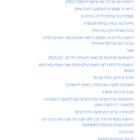
דרושים /ות מדריכי /ות שיקום להוסטל בחולון
דרוש /ה מאמן /ת תעסוקה למרכז איתן
משלבת בגבעתיים לילדה בכיתה א
סייע לנער בן 14 בכיתת תקשורת
גננת מובילה לגן בנווה אילן
דרוש/ה מדריך/ה בתחום בריאות הנפש באזור השרון והמרכז.
עבודה עם שליחות אמיתית!
אופר
דרושים/ות מנחי/ות סדנאות חינוכיות לילדים - קיץ 2025
דרושים מדריכים לחוגי תיאטרון לקייטנות! שכר שעתי גבוה! אזור
הצפון!
מנהל.ת חינוך בלתי פורמלי
מחפש/ת תפקיד שבו תוכל/י באמת להשפיע?
עובד/ת לבית מלאכה
דרושים/ות מדריכים/ות ומדריכים/ות מובילים/ות לכיתות א’-ו’
ולכיתות ז’-י”ב לשדה יצחק
לפנימייה בת"א דרושים/ות מדריכים/ות
דרוש/ה מטפל/ת לגיל הרך (חצי שנה עד שנה וחצי) בבת ים -
תנאים טובים ובונוסים למתאימות!
דגכיכדגס
דרושה מנהל/ת לקוחות