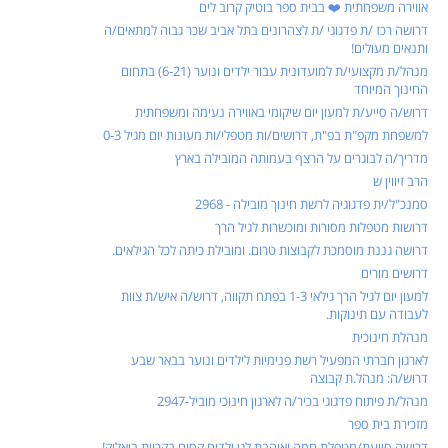
אווירה משפחתית ❤️ בבית ספר בוטיק קרוב לים
דרושה רכז /ת פדגוגי /ת לצהרונים בתל אביב שכר גבוה למתאים/ה
ותנאים מעולים!
מנהל/ת מקצועי/ת למועדונית עבור ילדים ונוער (6-21) בתחום
החינוך המיוחד
דרוש/ה סייע/ת למעון יום שיקומי באווירה נעימה ומשפחתית
למשפחת מקפ"ת בפ"ת, דרושים/ות מטפלי/ות מעונות יום מגיל 0-3
מדריך/ה לבוגרים על הרצף בעמותה המובילה בארץ
הרב זיווין ש
סמנכ"ל/ית פדגוגיה לרשת חינוך מובילה - 2968
דרושות מטפלות מסורות ומוכשרות לגיל הרך
דרושה גננת מוסמכת לקבוצות טרום. ומובילת כיתה לכל הגילאים.
דרושים מורים
למעון יום לגיל הרך גילאי 1-3 בפתח תקווה, דרוש/ה איש/ת צוות
לעבודה עם תינוקות.
מנהלת חינוכית
לארגון חברתי המפעיל רשת פנימיות לילדים ונוער בבאר שבע
דרוש/ה: מנהל.ת קבוצה
מנהל/ת פיתוח פדגוגי בכיר/ה לארגון חינוכי מוביל-2947
מזכירת בית ספר
דרושה סייעת/מטפלת חמה ואוהבת לגן ילדים קסום בקריית ביאליק!