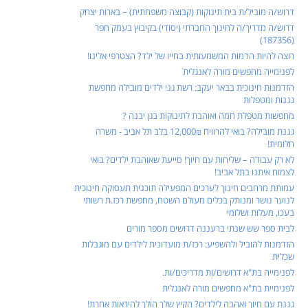
דרוש/ה מוביל/ת בית תינוקות (קבוצה משפחתית) – בארות יצחק
דרוש/ה מדריך/ה לחינוך החברתי (יסודי) בקיבוץ בעמק חפר
(187356)
רוצה להיות הדמות המשמעותית בחייו של ילד? הצטרפי אלינו!
לפנימייה מחפשים מורה לאנגלית
הזדמנות חינוכית בבאר יעקב: רשת גני ילדים מובילה מחפשת
גננות ומטפלות
מחפשות מטפלת חמה ואוהבת לתינוקות בגן יבנה ?
גננת מובילה? בואי להרוויח 12,000₪ בלב תל אביב - משרה
חלומית!
לא רק עבודה – שליחות עם חיוך! סייעת שאוהבת ילדים? בואי
לצמוח איתנו בתל אביב!
עמותת מרחבים חינוך לערכים המפעילה תוכנית תעסוקה חינוכית
לנוער נושר ומנותק בכלים מעולם השטח, מחפשת רכז.ת רשותי
בעכו, מעלות ושלומי
לבית ספר שש שנתי ברעננה דרושים מספר מורים
הזדמנות להוביל ולהשפיע: רכז/ת מועדונית לילדים עם מוגבלות
שכלית
לפנימייה בת"א דרושים/ות מדריכים/ות.
לפנימיית בת"א מחפשים מורה לאנגלית
גננת עם חיוך ואהבה לילדים? הקיץ שלך הולך להיראות אחרת!