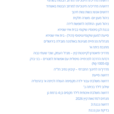
דרוש/ה מדריכ/ה חינוכי/ת למרחב הבטוח בשלומי
דרוש/ה מדריכ/ה חינוכי/ת למרחב הבטוח באשדוד
דרושים אנשי.נשות צוות חינוך
ניהול מעון יום- משרה חלקית
ניהול מעון -החלפה לחופשת לידה
גננת לגן טיפוסי/ שיקומי בבית איזי שפירא
סייעת למעון שיקומי/טיפוסי (רגיל) - בית איזי שפירא
מנהל/ת פנימיית מצוינות באולפנה מובילה בירושלים
מחנכת כיתה א'
מדריכי תיאטרון לקייטנות קיץ – מגדל העמק, שכר שעתי גבוה
רכז/ת הדרכה לפנימייה טיפולית עם אפשרות למגורים – בני ברק
(NJ-1005-EJ)
מדריך/ה לחינוך החברתי – קיבוץ נתיב הל"ה
דרושה סייעת
דרושה משלבת עבור ילדה מקסימה העולה לכיתה א' בהרצליה
שילוב לילד בכיתה ב'
דרושה משלבת איכותית לילד מקסים בן 4 ברמת גן
מנחים לסדנאות קיץ 2026
דרושה גננת 3
בדיקת ענן גננת