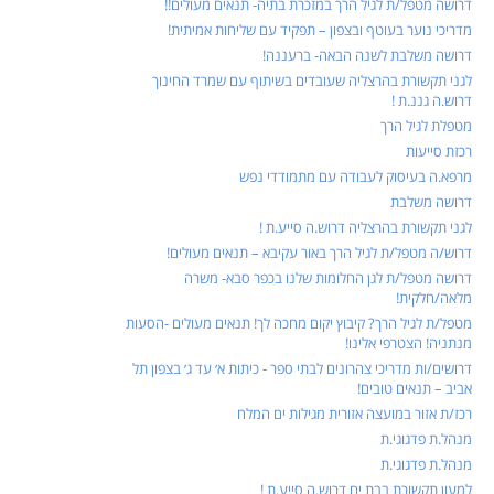
דרושה מטפל/ת לגיל הרך במזכרת בתיה- תנאים מעולים!!
מדריכי נוער בעוטף ובצפון – תפקיד עם שליחות אמיתית!
דרושה משלבת לשנה הבאה- ברעננה!
לגני תקשורת בהרצליה שעובדים בשיתוף עם שמרד החינוך
דרוש.ה גננ.ת !
מטפלת לגיל הרך
רכזת סייעות
מרפא.ה בעיסוק לעבודה עם מתמודדי נפש
דרושה משלבת
לגני תקשורת בהרצליה דרוש.ה סייע.ת !
דרוש/ה מטפל/ת לגיל הרך באור עקיבא – תנאים מעולים!
דרושה מטפל/ת לגן החלומות שלנו בכפר סבא- משרה
מלאה/חלקית!
מטפל/ת לגיל הרך? קיבוץ יקום מחכה לך! תנאים מעולים -הסעות
מנתניה! הצטרפי אלינו!
דרושים/ות מדריכי צהרונים לבתי ספר - כיתות א׳ עד ג׳ בצפון תל
אביב – תנאים טובים!
רכז/ת אזור במועצה אזורית מגילות ים המלח
מנהל.ת פדגוגי.ת
מנהל.ת פדגוגי.ת
למעון תקשורת בבת ים דרוש.ה סייע.ת !