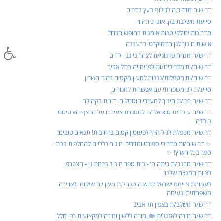
דרוש.ה מדריכ.ה לגילוף בעץ בדרום
סייעת משלבת בק. אונו כיתה ו׳
מדריכות.ים לקייטנות אומנות בחופש הגדול
איש.ת חינוך לגן הדמוקרטי ברעננה
דרוש/ה מנחה פדגוגי/ת לצהרוני גני ילדים
דרושים/ות מדריכים/ות לפנימייה בתל אביב
דרושים/ות מטפלות/גננות למעון מקסים בהוד השרון
סייע/ת לגן משפחתי עם אפשרות למגורים
דרוש/ה רכז/ת חינוך למערכי הוסטלים ודירות בקהילה
דרוש/ה עובד/ת סוציאלי/ת למסגרת צעירים על הרצף האוטיסטי
ביבנה
דרוש/ה מטפלת לגיל הרך לפעוטון קסום ברחובות! תנאים טובים!
✨ דרושים/ות מדריכי ספורט ומדריכי חוגים כלליים להחלפות בבתי
ספר בכל הארץ! ✨
דרוש/ה מחנכ/ת כיתה ה' - בית ספר מוביל ברמת גן - הצטרפו
לצוות המנצח שלנו!
לעמותת צ'יימס ישראל דרוש.ה מנהל.ת מעון יום שיקומי באווירה
משפחתית ונעימה
דרוש/ה משלב/ת בצפון תל אביב
דרוש/ה מורה לאנגלית ✏️, מורה ללשון ומורה למקצועות רבי מלל.