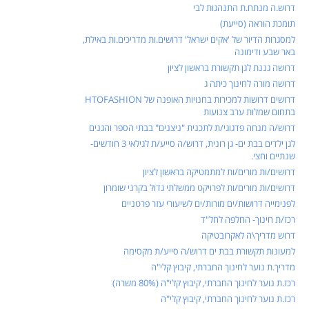
דרוש.ה מנתח.ת התנהגות לבי
תומכת הוראה (סייעת)
למסגרות הדיור של 'אקים ישראל' דרושים.ות מדריכים.ות באילת,
באר שבע ודימונה
דרושה גננת לגן תקשורת בראשון לציון
דרושה מורה לחינוך כיתה ג
דרושים דרושות למכירות בחנויות האופנה של HTOFASHION
בתחום שמלות ערב צנועות
דרוש/ה מנחה פדגוגי/ת לתכנית "ניצנים" בבתי הספר והגנים
לגן ילדים בבת ים- גן רונית, דרוש/ה סייע/ת לגילאי 3 חודשים-
שנתיים וחצי.
דרושים/ות מורים/ות למתמטיקה בראשון לציון
דרושים/ות מורים/ות לפרויקט ממשלתי גדול בקרני שומרון
לפנימייה דרושות/ים מורות/ים לשיעורי עזר פרטניים
רכז/ת חינוך- החלפה לחל"ד
דרוש מדריך\ה לאקרובטיקה
למעונות תקשורת בבת ים דרוש/ה סייע/ת מקסימה
מדריך.ת נוער לחינוך החברתי, קיבוץ קלי"ה
רכז.ת נוער לחינוך החברתי, קיבוץ קלי"ה (80% משרה)
רכז.ת נוער לחינוך החברתי, קיבוץ קלי"ה