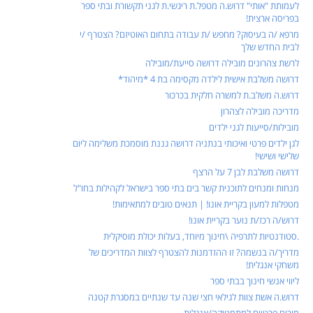
לעמותת "אותי" דרוש.ה מטפל.ת ריגשי.ת לגני תקשורת ובתי ספר
בפריסה ארצית!
מרפא /ה בעיסוק? מחפש /ת עבודה בתחום האוטיזם? הצטרף /י
לבית החדש שלך
לרשת צהרונים מובילה דרושה סייעת/מובילה
דרושה משלבת אישית לילדה מקסימה בת 4 *מיהוד*
דרוש.ה משלב.ת למשרה חלקית בכרכור
מדריכה מובילה לצהרון
מובילות/סייעות לגני ילדים
לגן ילדים פרטי ואיכותי בנתניה דרושה גננת מוסמכת משלימה ליום
שלישי ושישי!
דרושה משלבת לבן 7 על הרצף
מנחות ומנחים לתוכנית קשר בים בתי ספר בישראל לקהילות בחו"ל
מטפלות למעון בקריית אונו! | תנאים טובים למתאימות!
דרוש/ה רכז/ת נוער בקריית אונו!
.סטודנטיות לתרפיה \חינוך מיוחד, בעלות יכולת מוסיקלית
מדריך/ה בנשמה? זו ההזדמנות להצטרף לצוות המדריכים של
משחקי אנגלית!
ליווי אנשי חינוך בבתי ספר
דרוש.ה אשת צוות לגילאי חצי שנה עד שנתיים במסגרת קטנה