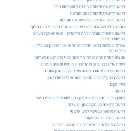
דרושה קלינאית תקשורת ליחידה להתפתחות הילד
דרושה קלינאית תקשורת למכון שמיעה
דרושה מלווה תעסוקתית לאנשים עם מוגבלות
מורה מובילה שאוהבת טבע וחינוך מונטסורי? מקומך איתנו בחולון!
דרושות מטפלות ומובילות כיתה בירושלים – תנאי העסקה מעולים
וגמישות מטורפת!
עבודה מועדפת! רכז/ת הדרכה לפנימייה (אזור רמת גן-בני ברק) –
כולל מגורים
אם בית מסורה חמה לפנימייה קסומה בבני ברק תנאים מעולים!
משרת עו”ס בבני ברק: צו הרחבה + תוספת ותנאים מעולים!
דרושים/ות מדריכי/ות חוגים תנאים מעולים במגוון אזורים
דרוש/ה מחנך/ת לבית החינוך המונטסורי ברמת השרון
מילוי מקום
דרושים
למעון שיקומי חדש במבשרת ציון דרוש צוות מקצועי ופרא רפואי
דרושה מרפא\ה בעיסוק למעון יום שיקומי
דרוש\ה מרפא\ה בעיסוק למעון שיקומי
דרושה עו"סית למעון שיקומי
דרוש/ה מדריך/ה חינוכי/ת למרחב הבטוח בטבריה