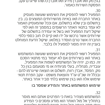
בגין נזק ו/או אובדן מידע ו/או אובדן כלשהו שייגרם עקב
הפסקת השירות כאמור.
המפעיל רשאי להפסיק את השימוש שעושה מעסיק
באתר החברה ו/או באיזה מהשירותים המוצעים בו, בין
בתשלום ובין שלא בתשלום, אם וככל שהמעסיק האמור
לא עמד בתנאי האתר הרשומים במסמך זה ו/או לפי
שיקול דעת המפעיל ו/או בשל אי עמידה בתשלום של
שירותים אשר נרכשו על ידו ו/או קיים לו חוב כספי כלפי
החברה אשר טרם הוסדר במלואו. שיקול הדעת המוחלט
בעניין זה יהיה מסור למפעיל ולו בלבד.
המפעיל רשאי להפסיק את השימוש שעושה המשתמש
באתר ו/או בשירותים אם לא יעמוד במי מתנאי הסכם
זה. כמו כן, יהיה על המשתמש לשפות את המפעיל,
עובדיה, מנהליה, בעלי מניותיה או מי מטעמם בגין כל
נזק, הפסד, אבדן רווח, תשלום או הוצאה שייגרמו להם -
ובכלל זה שכ"ט עו"ד והוצאות משפט - עקב הפרת תנאי
שימוש אלה ו/או בגין שימוש בלתי סביר אחר באתר.
שימוש המשתמש באתר והמידע שמסר בו
המשתמש מצהיר בזאת כי הפרטים אותם הוא מוסר
בתהליך אל מול האתר הוא מודע ומסכים כי המידע