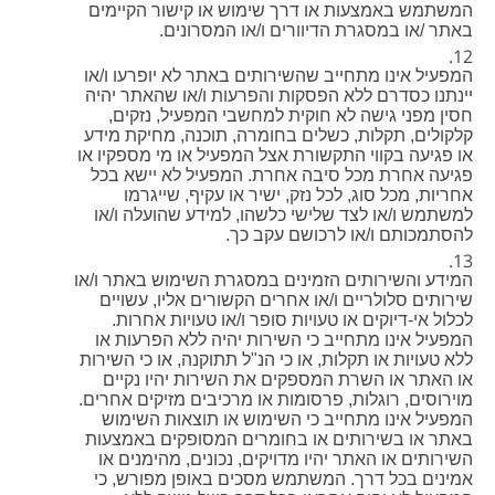
המשתמש באמצעות או דרך שימוש או קישור הקיימים
באתר /או במסגרת הדיוורים ו/או המסרונים.
המפעיל אינו מתחייב שהשירותים באתר לא יופרעו ו/או
יינתנו כסדרם ללא הפסקות והפרעות ו/או שהאתר יהיה
חסין מפני גישה לא חוקית למחשבי המפעיל, נזקים,
קלקולים, תקלות, כשלים בחומרה, תוכנה, מחיקת מידע
או פגיעה בקווי התקשורת אצל המפעיל או מי מספקיו או
פגיעה אחרת מכל סיבה אחרת. המפעיל לא יישא בכל
אחריות, מכל סוג, לכל נזק, ישיר או עקיף, שייגרמו
למשתמש ו/או לצד שלישי כלשהו, למידע שהועלה ו/או
להסתמכותם ו/או לרכושם עקב כך.
המידע והשירותים הזמינים במסגרת השימוש באתר ו/או
שירותים סלולריים ו/או אחרים הקשורים אליו, עשויים
לכלול אי-דיוקים או טעויות סופר ו/או טעויות אחרות.
המפעיל אינו מתחייב כי השירות יהיה ללא הפרעות או
ללא טעויות או תקלות, או כי הנ"ל תתוקנה, או כי השירות
או האתר או השרת המספקים את השירות יהיו נקיים
מוירוסים, רוגלות, פרסומות או מרכיבים מזיקים אחרים.
המפעיל אינו מתחייב כי השימוש או תוצאות השימוש
באתר או בשירותים או בחומרים המסופקים באמצעות
השירותים או האתר יהיו מדויקים, נכונים, מהימנים או
אמינים בכל דרך. המשתמש מסכים באופן מפורש, כי