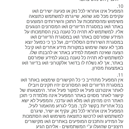
המפעיל אינו אחראי לכל נזק או פגיעה ישירים ו/או
עקיפים מכל סוג שהוא, שייגרמו למשתמש כתוצאה
משימוש ומהסתמכות על התוכן והשירותים המוצעים
באתר ו/או במסגרת הדיוורים ו/או המסרונים הנוגעים
אליו. למשתמש לא תהיה כל טענה בגין הסתמכותו על
המידע שפורסם באתר ו/או במסגרת הדיוורים ו/או
במסגרת השירותים הסלולריים, ועל כך כי כפועל יוצא
מכך לא עשה שימוש במקורות מידע אחרים ו/או קיבל
הצעה שאינה תואמת למידע באתר או להבנתו שלו.
למשתמש לא תהיה כל טענה בנוגע למידע שפורסם
באתר, אך לא נשלח לו בדואר אלקטרוני ו/או בדיוור ו/או
באמצעות מסרון.
אין המפעיל מתחייב כי כל הקישורים שימצאו באתר ו/או
במסגרת הדיוורים ו/או המסרונים יהיו תקינים ויובילו
לאתר אינטרנט פעיל או למקור פעיל אחר. הימצאותו של
קישור לאתר מסוים באתר המפעיל אינה מלמדת כי תוכן
האתר הינו מהימן ו/או מלא ו/או עדכני, והמפעיל לא ישא
בכל אחריות בקשר לכך. מבלי לגרוע מהאמור לעיל,
המפעיל אינו אחראי לכל נזק, עקיף או ישיר, שיגרם
למשתמש ו/או לרכושו כתוצאה משימוש ו/או הסתמכות
על המידע והתכנים המופיעים באתרים ו/או מקישורים
חיצוניים שהועלו ע"י המשתמשים - אליהם הגיע