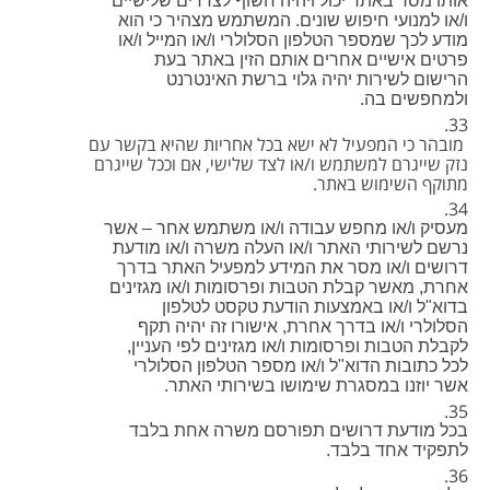
אותו מסר באתר יכול ויהיה חשוף לצדדים שלישיים
ו/או למנועי חיפוש שונים. המשתמש מצהיר כי הוא
מודע לכך שמספר הטלפון הסלולרי ו/או המייל ו/או
פרטים אישיים אחרים אותם הזין באתר בעת
הרישום לשירות יהיה גלוי ברשת האינטרנט
ולמחפשים בה.
מובהר כי המפעיל לא ישא בכל אחריות שהיא בקשר עם
נזק שייגרם למשתמש ו/או לצד שלישי, אם וככל שייגרם
מתוקף השימוש באתר.
מעסיק ו/או מחפש עבודה ו/או משתמש אחר – אשר
נרשם לשירותי האתר ו/או העלה משרה ו/או מודעת
דרושים ו/או מסר את המידע למפעיל האתר בדרך
אחרת, מאשר קבלת הטבות ופרסומות ו/או מגזינים
בדוא"ל ו/או באמצעות הודעת טקסט לטלפון
הסלולרי ו/או בדרך אחרת, אישורו זה יהיה תקף
לקבלת הטבות ופרסומות ו/או מגזינים לפי העניין,
לכל כתובות הדוא"ל ו/או מספר הטלפון הסלולרי
אשר יוזנו במסגרת שימושו בשירותי האתר.
בכל מודעת דרושים תפורסם משרה אחת בלבד
לתפקיד אחד בלבד.