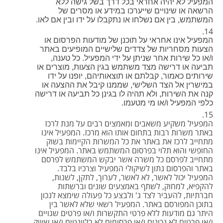
המפעיל לא יהיה אחראי בכל דרך בשל גישה ללא
הרשאה או שינויים שייערכו במידע או מסרים של
המשתמש, בין אם נשלחו או נתקבלו על ידו ובין אם לאו.
המפעיל אינו אחראי על תוכנן של מודעות הפרסום או
הצעות מסחריות של צדדים שלישיים המופיעים באתר
ו/או כל שירות אחר שניתן על ידי המפעיל. כל טענה,
תביעה או דרישה מצד משתמש בגין הצעות, מוצרים או
שירותים כאמור, קבלתם או תוצאותיהם, יופנו על ידו
במישרין אל הצד השלישי, שממנו קיבל את ההצעה או
קנה את השירות, ולא תהיה לו בגינן כל תביעה או דרישה
כלפי המפעיל ו/או מי מטעמו.
המפעיל משקיע משאבים ומאמצים רבים על מנת לרכז
באתר משרות רבות בתחום אותו הוא מרכז. המפעיל אינו
מתחייב לרכז את באתר את כל המשרות הקיימות בשוק
החופשי והוא תלוי בפרסום המשתמש באתר. המפעיל אינו
מתחייב לפרסם כל משרה אשר יבקש המשתמש לפרסם
באתר והפרסום נתון לשיקולי המפעיל וצרכיו בלבד.
המפעיל יכול לאשר, לא לאשר, לערוך, לתקן, לשנות,
להקפיא, למחוק, לשתף באמצעים שונים וברשתות
חברתיות, להעביר לצד ג' ולבצע כל פעולה שימצא לנכון
בתוכן המפורסם באתר. המפעיל רשאי שלא לאשר בין
היתר גם מודעות ללא פרטי התקשרות ו/או פרטים שגויים
ו/או פרטים לא נכונים ו/או פרסומים לא רלוונטים ו/או שיווק