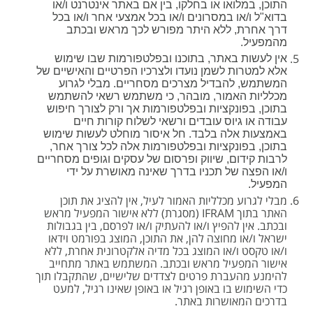
התוכן, במלואו או בחלקו, בין אם באתר אינטרנט ו/או
בדוא"ל ו/או במסרונים ו/או בכל אמצעי אחר ו/או בכל
דרך אחרת, ללא היתר מפורש לכך מראש ובכתב
מהמפעיל.
אין לעשות באתר, בתוכנו ובפלטפורמות שבו שימוש
אלא למטרות לשמן נועדו ולצרכיו הפרטיים והאישיים של
המשתמש, להבדיל מצרכים מסחריים. מבלי לגרוע
מכלליות האמור, מובהר, כי משתמש רשאי להשתמש
בתוכן, בפונקציות ובפלטפורמות אך ורק לצורך חיפוש
עבודה או גיוס עובדים ורשאי לשלוח קורות חיים
באמצעות אלה בלבד. חל איסור מוחלט לעשות שימוש
בתוכן, בפונקציות ובפלטפורמות אלה לכל צורך אחר,
לרבות קידום, שיווק ופרסום של עסקים וגופים מסחריים
ו/או הפצה של תכניו בדרך שאינה מאושרת על ידי
המפעיל.
מבלי לגרוע מכלליות האמור לעיל, אין להציג את תוכן
האתר בתוך IFRAM (מסגרת) ללא אישור המפעיל מראש
ובכתב. אין להפיץ ו/או להעתיק ו/או לפרסם, בין בגבולות
ישראל ו/או מחוצה להן, את התוכן, המוצג בפורמט וידאו
ו/או טקסט ו/או המוצג בכל מדיה אלקטרונית אחרת, ללא
אישור המפעיל מראש ובכתב. המשתמש באתר מתחייב
להימנע מהעברת פרטים לצדדים שלישיים, שהתקבלו תוך
כדי השימוש בו באופן רגיל או באופן שאינו רגיל, למעט
בדרכים המאושרות באתר.