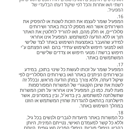
רשתי ו/או אחרות והכל לפי שיקול דעתו הבלעדי של
המפעיל.
המפעיל שומר לעצמו את הזכות לשנות או להפסיק את
השירותים אשר הוא מספק לרבות באתר ושירותים
סלולריים, או חלק מהם, ו/או להוריד לחלוטין את האתר
תוך או ללא הודעה למשתמש. המפעיל אינו אחראי
למידע שהועבר באמצעות השימוש באתר לצד שלישי
ו/או למנועי חיפוש ולשימוש עתידי בהם ו/או הפצתם ע"י
חיפוש ברשת / מנועי חיפוש או צדדים שלישיים
המשתמשים באתר.
המפעיל שומר על זכותו לעשות כל שינוי בתוכן, במידע
ובשירותים הניתנים באתר ו/או בשירותים הסלולריים לפי
שיקול דעתה, וללא צורך במתן הודעה מראש, ובכלל זה
לשנות את שיוכן הקטגורי של המשרות המפורסמות
מעת לעת. כמו כן, המפעיל אינו אחראי על תוכן המשרות
שתשלחנה למשתמש, בין בדוא"ל, ובין במסרונים, אשר
תישלחנה בהתאם להגדרות שהזין המשתמש או הוזנו
במהלך השימוש באתר.
כל המשרות באתר מיועדות לגברים ולנשים בכל גיל,
וללא כל קשר למעמדם האישי, נטייתם המינית, היותן
בהריון, טיפולי פוריות, טיפולי הפריה חוץ גופית, היותם