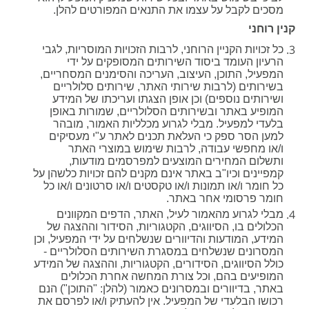
מסכים לקבל על עצמו את התנאים המפורטים להלן.
קנין רוחני
כל זכויות הקניין הרוחני, לרבות הזכויות המוסריות, לגבי
הרעיון העומד ביסוד השירותים המסופקים על ידי
המפעיל, התוכן, העיצוב, העריכה והסימנים המסחריים,
בשירותים (לרבות שירותי האתר, שירותים סלולריים
ושירותים נוספים) וכן אופן הצגתו ועריכתו של המידע
המופיע באתר ובשירותים הסלולריים, שמורות באופן
בלעדי למפעיל. מבלי לגרוע מכלליות האמור, מובהר
למען הסר ספק כי העלאת תכנים לאתר ע"י מעסיקים
ו/או מחפשי עבודה, לרבות שימוש במוצרי האתר
ותשלום המחירים המוצעים למפרסמים מודעות,
קמפיינים וכיו"ב באתר אינם מקנים להם זכויות כלשהן על
כל חומר ו/או תמונות ו/או טקסטים ו/או סרטונים ו/או כל
חומר פרסומי אחר באתר.
מבלי לגרוע מהאמור לעיל, האתר, הדפים המקוונים
הכלולים בו, הסיווגים, הקטגוריות, הסידור וההצגה של
המידע, המודעות והדיוורים שנשלחים על ידי המפעיל, וכן
המסרונים שנשלחים במסגרת השירותים הסלולריים -
כולל הסיווגים, הסידורים, הקטגוריות, וההצגה של המידע
המופיעים בהם, וכל צורת המחשה אחרת הכלולים
באתר, בדיוורים ובמסרונים כאמור (להלן: "התוכן") הנם
רכושו הבלעדי של המפעיל. אין להעתיק ו/או לפרסם את