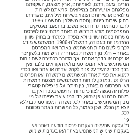
הורים, גזעם, דתם, לאומיותם, ארץ מוצאם, השקפתם,
מפלגתם או שירותם במילואים, קריאתם לשירות
מילואים או שירותם הצפוי בשירות מילואים, כהגדרתו
בחוק שירות ביטחון [נוסח משולב], התשמ"ו-1986,
לרבות מחמת תדירותו או משכו. בהתאם, מעסיקים
המפרסמים מודעות דרושים באתר מתחייבים לפרסם
משרות בנוסח שוויוני ולא מפלה, כמתחייב בחוק שוויון
ההזדמנויות בעבודה, התשמ"ח-1988. המשתמש מודע
לכך כי לשם נוחות המשתמש באתר ו/או המפרסם
באתר – חלק מן המשרות באתר יהיו רשומות בלשון זכר
או נקבה או בדרך אחרת, אך מדובר בכתיבה לשם נוחות
המשתמשים ו/או המפרסמים ו/או הקוראים בלבד ואין
בכך בכדי להעיד על פניה לקהל יעד זה או אחר ו/או בכדי
למנוע את פניית אחד המשתמשים למשרה ו/או הפרסום
הרלוונטי. כמו כן, לנוחות המשתמשים מוצגות המשרות
ו/או הפרסומים באתר, בין היתר, על-פי פילוח קטגורי.
פילוח זה נעשה לצורכי נוחות החיפוש בלבד ואין בו,
בשום צורה ואופן שהוא, כדי למנוע את פנייתו של מי
מבין המשתמשים באתר לכל משרה המפורסמת בו ללא
יוצא מן הכלל, שכן כאמור, כל המשרות באתר מכוונות
לכל.
כל עסקה שתעשה בעקבות פרסום מודעה באתר ו/או
בעקבות שימוש המשתמש באתר ו/או בעקבות שימוש