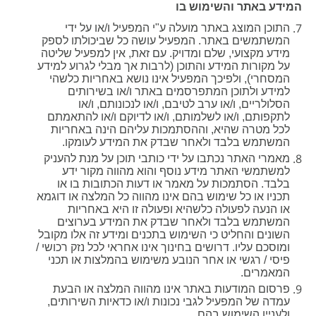
המידע באתר והשימוש בו
התוכן המוצג באתר מועלה ע"י המפעיל ו/או על ידי
המשתמשים באתר. המפעיל עושה כל שביכולתו לספק
מידע מקצועי, שלם ומדויק. עם זאת, אין למפעיל שליטה
על מקורות המידע והתוכן (לרבות אך מבלי לגרוע למידע
המסחרי), ולפיכך המפעיל אינו נושא באחריות כלשהי
למידע ולתוכן המתפרסמים באתר ו/או בשירותים
הסלולריים, ו/או ערב לטיבם, ו/או לנכונותם, ו/או
לתקפותם, ו/או לשלמותם, ו/או לדיוקם ו/או להתאמתם
לכל מטרה שהיא, וההסתמכות עליהם הינה באחריות
המשתמש בלבד ולאחר שבדק את המידע לעומקו.
מאמרי האתר נכתבו על ידי כותבי תוכן על מנת להעניק
למשתמשי האתר מידע נוסף והוא מהווה מקור ידע
בלבד. הסתמכות על מאמר או דעות הכתובות בו או
תכניו או כל שימוש בהם אינו מהווה כל המלצה או דוגמא
או הנעה לפעולה כלשהיא ופעולה זו היא באחריות
המשתמש בלבד ולאחר שבדק את המידע בערוצים
השונים והחליט כי השימוש בתכנים ומידע זה אלו מקובל
ומוסכם עליו. דרושים בחינוך אינו אחראי לכל נזק רכושי /
פיסי / רגשי או אחר הנובע משימוש בהמלצות או תכני
המאמרים.
פרסום המודעות באתר אינו מהווה המלצה או הבעת
עמדה של המפעיל לגבי נכונות ו/או כדאיות השירותים,
ולעניין השימוש בהם.