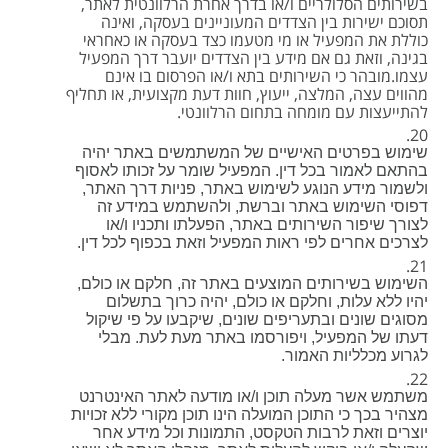
בשירותים הסלולריים ו/או בדרך אחרת הרלוונטית לאתר,
תסוכם ישירות בין הצדדים המעוניינים בעסקה, ואינה
כוללת את המפעיל או מי מטעמו כצד בעסקה או כאחראי
בגינה, וזאת גם אם מידע בין הצדדים יועבר דרך המפעיל
עצמו.מובהר כי השירותים בתא ו/או הפרסום בו אינם
מהווים עצה, המלצה, ייעוץ, חוות דעת מקצועית, או תחליף
להתייעצות עם מומחה בתחום הרלוונטי.
שימוש בפרטים האישיים של המשתמשים באתר יהיה
בהתאם לאמור בכל דין. המפעיל שומר על זכותו לאסוף
ולשמור מידע הנוגע לשימוש באתר, פניות דרך האתר,
דפוסי השימוש באתר וברשת, ולהשתמש במידע זה
לצורך שיפור השירותים באתר, הפעלתו ותכניו ו/או
לצרכים אחרים לפי ראות המפעיל וזאת בכפוף לכל דין.
השימוש בשירותים המוצעים באתר זה, חלקם או כולם,
יהיו ללא עלות, וחלקם או כולם, יהיה כרוך בתשלום
מסוגים שונים ובתעריפים שונים, שיקבעו על פי שיקול
דעתו של המפעיל, ויפורסמו באתר מעת לעת. מבלי
לגרוע מכלליות האמור.
משתמש אשר מעלה תוכן ו/או מודעה לאתר האינטרנט
מצהיר בכך כי התוכן המועלה הינו תוכן מקורי ללא זכויות
יוצרים וזאת לרבות הטקסט, התמונות וכל מידע אחר