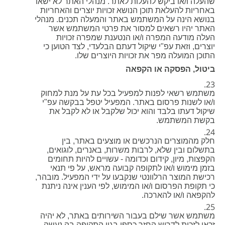
שהעלה ו/או ביקש להעלות לאתר. מנהלי האתר לא ישאו
באחריות להעלאת תוכן הנושא זכויות יוצרים והאחריות
בנושא הינה על המשתמש באתר והמעלה תכנים. מנהלי
האתר יהיו רשאים למסור את פרטי המשתמש אשר
העלה מודעה המפרה ו/או הנטענת שמפרה זכויות
יוצרים, וזאת עפ"י שיקול דעתם הבלעדי, לצד הטוען כי
התוכן המועלה מפר את זכויות היוצרים שלו.
ביטול, הפסקה או הקפאה
משתמש רשאי לפנות למפעיל בכל עת על מנת למחוק
ו/או לשנות פרסום באתר. המפעיל יטפל בבקשה עפ"י
שיקול דעתו בלבד והוא יכול שלקבל או לא לקבל את
בקשת המשתמש.
חלק מהמוצרים הנרכשים או מוצעים באתר, בין
בתשלום ובין שלא, לרבות משרות, באנרים, לוגואים,
הקפצות, מיון, קידום וכדומה - עשויים להיות תחומים
בזמן מימוש ו/או לתקופה קבועה מראש, על פי תנאי
רכישת המוצר הרלוונטי שנקבעו על ידי המפעיל. מובהר,
כי תקופת הפרסום ו/או המימוש, לפי הענין אינה ניתנת
להקפאה ו/או להארכה.
משתמש אשר שילם בעבור השירותים באתר, לא יהיה
זכאי לזכות לדרוש החזר כספי בגין התקופה בה נעשה