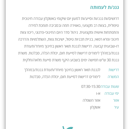
גננ/ת לעמותה
דרושים/ות גננ/ות וסייע/ות למעון יום שיקומי באשקלון עבודה חינוכית
טיפולית, בצוות רב מקצועי, באווירה חמה ובסביבה תומכת למידה
והתפתחות אישית ומקצועית. ניהול סדר היום החינוכי-פדגוגי, ריכוז צוות
חינוכי ופרא רפואי, בניית תכניות טיפול, ישיבות צוות, השתלמויות והדרכה
דו-שבועית קבועה. דרישות לגננת תואר ראשון בחינוך מיוחד/תעודת
גננת/במהלך לימודים דרישות לסייעת חום, יכולת הכלה, סבלנות. משרת
גננת 30 ש"ש חמישה ימים בשבוע היקף משרת סייעת מלאה/חלקית
דרישות
לגננת תואר ראשון בחינוך מיוחד/תעודת גננת/במהלך
המשרה
לימודים דרישות לסייעת חום, יכולת הכלה, סבלנות
שעות עבודה
07:30-15:30
ימי עבודה
א-ו
אזור
אזור השפלה
עיר
אשקלון