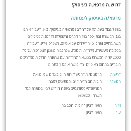
דרוש.ה מרפא.ה בעיסוק!
מרפא/ה בעיסוק לעמותה
בואו לעבוד בעמותה שכולה לב ! מרפא/ה בעיסוק? בוא.י לעבוד איתנו
בגני תקשורת ובתי ספר באזור המרכז והשפלה! הזדמנות לטיפולים
משמעותיים וארוכי טווח לילדים עם אוטיזם. הצטרפו אלינו לעבודה
בסביבה מעשירה, מלמדת ותומכת. שכר גבוה מענק הצטרפות על סך
2000 ש"ח! הכשרות בנושא התמודדות עם טראומה הדרכות ממדריכים
מובילים בתחום האוטיזם- מקום שהוא מס 1 בתחומו!
דרישות
מוזמנים/ות להגיש קורות חיים בוגרים שסיימו את
המשרה
חובותיהם הלימודיים וממתינים למבחן
הממשלתי/סטודנטים בשנה ד! *יש לציין בכותרת מס'
משרה - 930320
אזור
ראשון לציון רחובות והסביבה
עיר
ראשון לציון