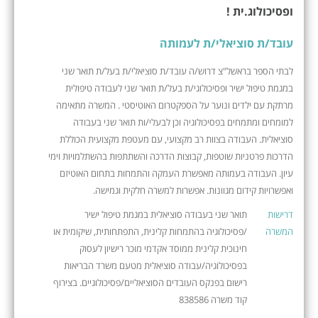
ופסיכולוג.ית !
עובד/ת סוציאלי/ת לעמותה
לבתי הספר בראשל"צ דרוש/ה עובד/ת סוציאלי/ת בעל/ת תואר שני
במגמת טיפול ישיר ופסיכולוגי/ת בעל/ת תואר שני לעבודה טיפולית
מרתקת עם ילדים ונוער על הספקטרום האוטיסטי . המשרה מתאימה
למומחים ומתמחים בפסיכולוגיה וכן לבעלי/ות תואר שני בעבודה
סוציאלית. העבודה בצוות רב מקצועי, עם מעטפת מקצועית הכוללת
הדרכות פרטניות שוטפות, קבוצות הדרכה והשתתפות בהשתלמויות וימי
עיון. העבודה בעמותה מאפשרת העמקה והתמחות בתחום האוטיזם
ואפשרויות קידום מגוונות. אפשרות למשרה חלקית וגמישה.
דרישות
תואר שני בעבודה סוציאלית במגמת טיפול ישיר
המשרה
/פסיכולוגיה בהתמחות קלינית, התפתחותית, שיקומית או
חינוכית קלינית ממוסד אקדמי מוכר רישיון לעסוק
בפסיכולוגיה/עבודה סוציאלית מטעם משרד הבריאות
רישום בפנקס העובדים הסוציאליים/פסיכולוגיים. בצירוף
קוד משרה 838586