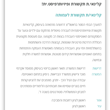
קלינאי.ת תקשורת ופיזיותרפיסט.ית!
קלינאי/ת תקשורת לעמותה
למערך הבתי הספר בראשל"צ דרוש/ה מרפא/ה בעיסוק, קלינאי/ת
תקשורת ופיזיותרפיסט/ית לעבודה טיפולית מרתקת עם ילדים ונוער על
הספקטרום האוטיסטי העבודה בצוות רב מקצועי, עם מעטפת מקצועית
הכוללת הדרכות פרטניות שוטפות, קבוצות הדרכה והשתתפות
בהשתלמויות וימי עיון. העבודה בעמותה מאפשרת העמקה והתמחות
בתחום האוטיזם ואפשרויות קידום מגוונות. אפשרות למשרה חלקית
וגמישה.
דרישות
דרישות המשרה: תואר ראשון בריפוי בעיסוק ממוסד אקדמי
המשרה
מוכר ורישיון ממשרד הבריאות. ניסיון בתחום האוטיזם/
עבודה עם הגיל הרך - יתרון. מוזמנים /ות להגיש קורות
חיים בוגרים שסיימו את חובותיהם הלימודיים וממתינים
למבחן הממשלתי/ סטודנטים בשנה ד'.
אזור
ראשון לציון רחובות והסביבה
עיר
ראשון לציון